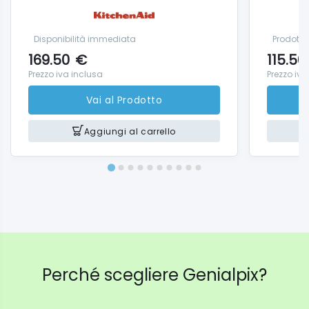
Disponibilità immediata
Prodotto 
169.50
€
115.50
Prezzo iva inclusa
Prezzo iva
Vai al Prodotto
Aggiungi al carrello
Perché scegliere Genialpix?