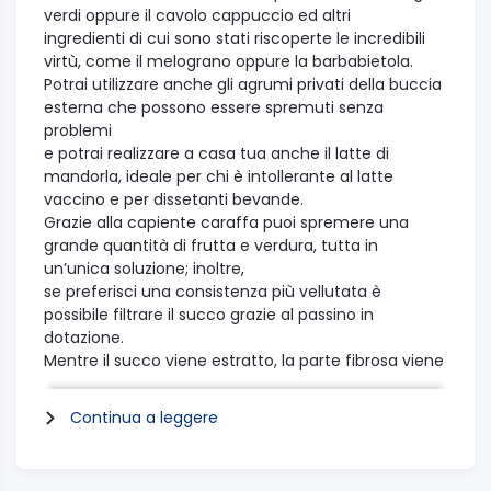
verdi oppure il cavolo cappuccio ed altri
ingredienti di cui sono stati riscoperte le incredibili
virtù, come il melograno oppure la barbabietola.
Potrai utilizzare anche gli agrumi privati della buccia
esterna che possono essere spremuti senza
problemi
e potrai realizzare a casa tua anche il latte di
mandorla, ideale per chi è intollerante al latte
vaccino e per dissetanti bevande.
Grazie alla capiente caraffa puoi spremere una
grande quantità di frutta e verdura, tutta in
un’unica soluzione; inoltre,
se preferisci una consistenza più vellutata è
possibile filtrare il succo grazie al passino in
dotazione.
Mentre il succo viene estratto, la parte fibrosa viene
raccolta nell’apposito contenitore e può essere
impiegata per insaporire dolci torte per la colazione
Continua a leggere
o brownies, polpette o gustose zuppe.
Specifiche tecniche:
Sistema antigoccia:Sì