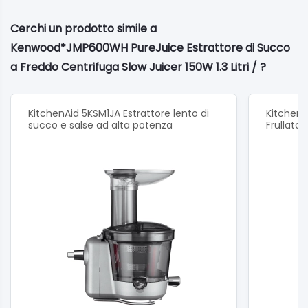
Materiale corpo macchina:Plastica
Colore:Bianco e grigio
Cerchi un prodotto simile a
Dimensioni (cm):19.0 x 15.0 x 41.0
Kenwood*JMP600WH PureJuice Estrattore di Succo
Garanzia:Sì
Peso:4.48kg
a Freddo Centrifuga Slow Juicer 150W 1.3 Litri / ?
Potenza:150W
KitchenAid 5KSM1JA Estrattore lento di
Kitchen
succo e salse ad alta potenza
Frullato