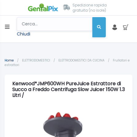
Spedizione rapida
gratuita (no isole)
Chiudi
Home
/
ELETTRODOMESTICI
/
ELETTRODOMESTICI DA CUCINA
/
Frullatori e
estrattori
Kenwood*JMP600WH PureJuice Estrattore di
Succo a Freddo Centrifuga Slow Juicer 150W 1.3
Litri /