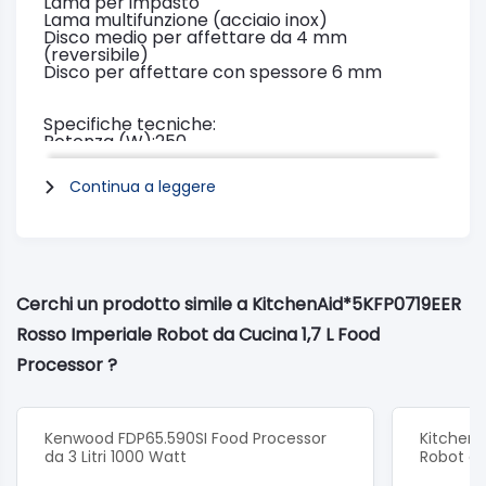
Lama per impasto
Lama multifunzione (acciaio inox)
Disco medio per affettare da 4 mm
(reversibile)
Disco per affettare con spessore 6 mm
Specifiche tecniche:
Potenza (W):250
Tipo di motore
DC (Direct Current)
Continua a leggere
Voltaggio (V) :220-240
Potenza (W):250
Frequenza (Hz) :50/60
Velocità di rotazione massima:1500
Velocità di rotazione minima :750
Capacità massima (farina):0.7
Corpo in metallo pressofuso
Cerchi un prodotto simile a KitchenAid*5KFP0719EER
Peso netto (kg) 2.9
Peso lordo (kg) 3.9
Rosso Imperiale Robot da Cucina 1,7 L Food
Tipo di spina :Euro
Processor ?
Kenwood FDP65.590SI Food Processor
Kitchen
da 3 Litri 1000 Watt
Robot da