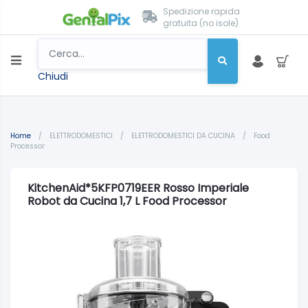
Spedizione rapida
gratuita (no isole)
Chiudi
Home
/
ELETTRODOMESTICI
/
ELETTRODOMESTICI DA CUCINA
/
Food
Processor
KitchenAid*5KFP0719EER Rosso Imperiale
Robot da Cucina 1,7 L Food Processor