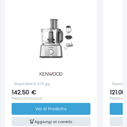
Disponibile in 5/8 gg
Disponib
142.50
€
121.00
Prezzo iva inclusa
Prezzo iva
Vai al Prodotto
Aggiungi al carrello