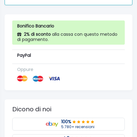
Bonifico Bancario
2% di sconto
alla cassa con questo metodo
di pagamento.
PayPal
Oppure
Dicono di noi
100%
5.780+ recensioni