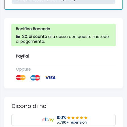
Bonifico Bancario
2% di sconto
alla cassa con questo metodo
di pagamento.
PayPal
Oppure
Dicono di noi
100%
5.780+ recensioni