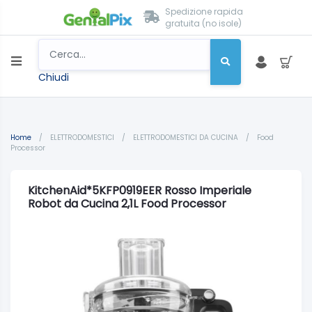
Spedizione rapida
gratuita (no isole)
Chiudi
Home
/
ELETTRODOMESTICI
/
ELETTRODOMESTICI DA CUCINA
/
Food
Processor
KitchenAid*5KFP0919EER Rosso Imperiale
Robot da Cucina 2,1L Food Processor