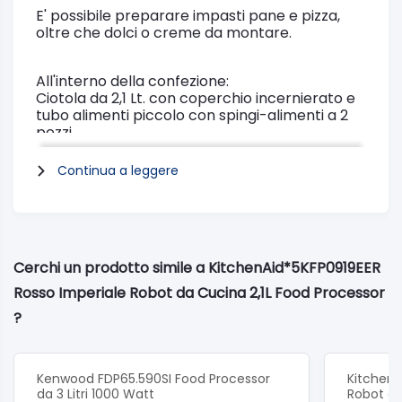
E' possibile preparare impasti pane e pizza,
oltre che dolci o creme da montare.
All'interno della confezione:
Ciotola da 2,1 Lt. con coperchio incernierato e
tubo alimenti piccolo con spingi-alimenti a 2
pezzi
Lama per impasto
Lama multifunzione (acciaio inox)
Continua a leggere
Disco sottile per affettare da 2mm
(reversibile)
Disco medio per affettare da 4 mm
(reversibile)
Disco per affettare con spessore 6 mm
Cerchi un prodotto simile a KitchenAid*5KFP0919EER
Adattatore
Rosso Imperiale Robot da Cucina 2,1L Food Processor
Specifiche tecniche:
Potenza (W) :250
?
Tipo di motore:DC (Direct Current)
Voltaggio (V):220-400
Frequenza (Hz): 50/60
Potenza (W) :250
Kenwood FDP65.590SI Food Processor
Kitchen
Velocità di rotazione massima:1500
da 3 Litri 1000 Watt
Robot da