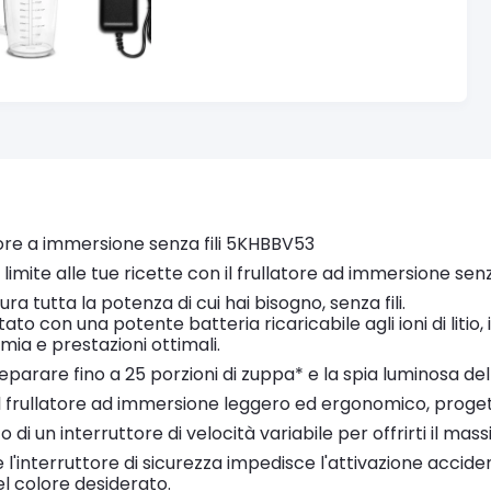
tore a immersione senza fili 5KHBBV53
limite alle tue ricette con il frullatore ad immersione senza
cura tutta la potenza di cui hai bisogno, senza fili.
ato con una potente batteria ricaricabile agli ioni di litio, 
ia e prestazioni ottimali.
eparare fino a 25 porzioni di zuppa* e la spia luminosa del
il frullatore ad immersione leggero ed ergonomico, proget
o di un interruttore di velocità variabile per offrirti il mas
l'interruttore di sicurezza impedisce l'attivazione acciden
el colore desiderato.