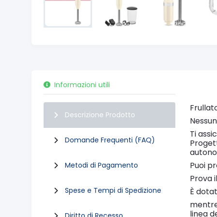
Informazioni utili
Frulla
Descrizione Prodotto
Nessun 
Ti assi
Domande Frequenti (FAQ)
Progett
autonom
Puoi pr
Metodi di Pagamento
Prova 
Spese e Tempi di Spedizione
È dotat
mentre 
linea d
Diritto di Recesso