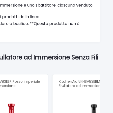
ad immersione e uno sbattitore, ciascuno venduto
i prodotti della linea.
odoro e basilico. **Questo prodotto non è
llatore ad Immersione Senza Fili
V83EER Rosso Imperiale
KitchenAid 5KHBV83EBM Nero 
mmersione
Frullatore ad Immersione