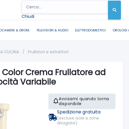
Chiudi
OCAMERE & DRONI
TELEVISORI & AUDIO
ELETTRODOMESTICI
OROLOGI 
DA CUCINA
/
Frullatori e estrattori
Color Crema Frullatore ad
ocità Variabile
Avvisami quando torna
disponibile
Spedizione gratuita
(escluse isole e zone
disagiate)