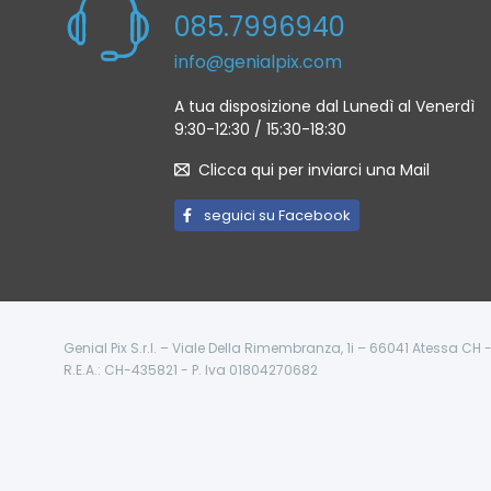
085.7996940
info@genialpix.com
A tua disposizione dal Lunedì al Venerdì
9:30-12:30 / 15:30-18:30
Clicca qui per inviarci una Mail
seguici su Facebook
Genial Pix S.r.l. – Viale Della Rimembranza, 1i – 66041 Atessa CH
R.E.A.: CH-435821 - P. Iva 01804270682