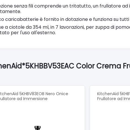
ezione senza fili comprende un tritatutto, un frullatore 
atamente.
ico caricabatterie è fornito in dotazione e funziona su tutti 
e a ciotole da 354 ml, in 7 lavorazioni, per zuppa di pom
ato per l'uso all'esterno.
tchenAid*5KHBBV53EAC Color Crema Fru
itchenAid 5KHBV83EOB Nero Onice
KitchenAid 5KHB
rullatore ad Immersione
Frullatore ad I