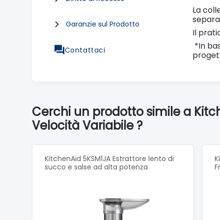
La coll
separ
Garanzie sul Prodotto
Il prat
*In bas
Contattaci
progett
Cerchi un prodotto simile a Ki
Velocità Variabile ?
KitchenAid 5KSM1JA Estrattore lento di
K
succo e salse ad alta potenza
F