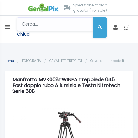
Spedizione rapida
gratuita (no isole)
Chiudi
Home
/
FOTOGRAFIA
/
CAVALLETTI TREPPIEDI
/
Cavalletti e treppiedi
Manfrotto MVK608TWINFA Treppiede 645
Fast doppio tubo Alluminio e Testa Nitrotech
Serie 608