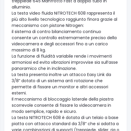
treppiede 645 Manfrotto Fast a doppio tubo in
alluminio.
La testa video fluida NITROTECH 608 rappresenta il
più alto livello tecnologico raggiunto finora grazie al
meccanismo con pistone Nitrogen:
il sistema di contro bilanciamento continuo
consente un controllo estremamente preciso della
videocamera e degli accessori fino a un carico
massimo di 8 kg.
La funzione di fluidità variabile rende i movimenti
armoniosi ed evita vibrazioni improvvise sia sull’asse
panoramico che in inclinazione.
La testa presenta inoltre un attacco Easy Link da
3/8” dotato di un sistema anti rotazione che
permette di fissare un monitor e altri accessori
esterni.
Il meccanismo di bloccaggio laterale della piastra
scorrevole consente di fissare la videocamera in
modo semplice, rapido e sicuro.
La testa NITROTECH 608 è dotata di un telaio a base
piatta con attacco standard da 3/8” che si adatta a
varie combinazioni di supporti (treppiede, slider, rig o