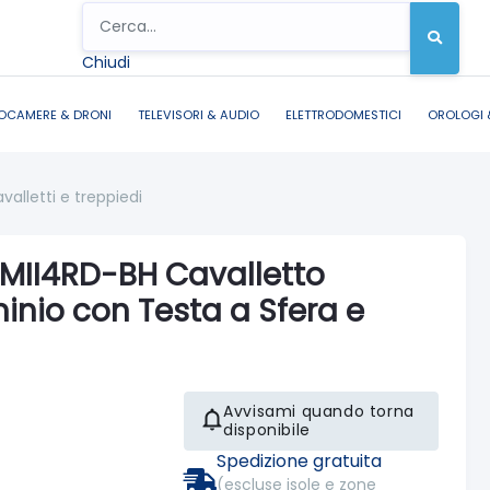
Chiudi
OCAMERE & DRONI
TELEVISORI & AUDIO
ELETTRODOMESTICI
OROLOGI 
valletti e treppiedi
MII4RD-BH Cavalletto
minio con Testa a Sfera e
Avvisami quando torna
disponibile
Spedizione gratuita
(escluse isole e zone