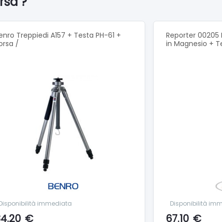
rsa ?
tura Di Lavoro Minima :-30 °C
g :NONE
ne Panoramica :360° °
 Piastra :200LT-PL-PRO
enro Treppiedi A157 + Testa PH-61 +
Reporter 00205 
 Rapido :Si
orsa /
in Magnesio + T
g :NONE
Disponibilità immediata
Disponibilità im
4.20
€
67.10
€