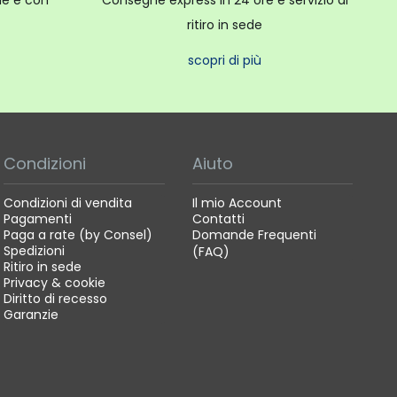
ale e con
Consegne express in 24 ore e servizio di
ritiro in sede
scopri di più
Condizioni
Aiuto
Condizioni di vendita
Il mio Account
Pagamenti
Contatti
Paga a rate (by Consel)
Domande Frequenti
Spedizioni
(FAQ)
Ritiro in sede
Privacy & cookie
Diritto di recesso
Garanzie