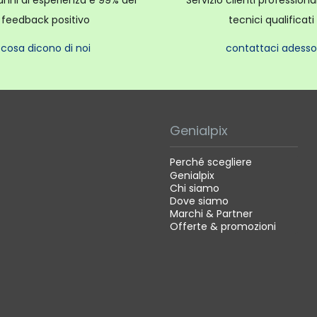
anni di esperienza e 99% dei
Servizio clienti profession
feedback positivo
tecnici qualificati
cosa dicono di noi
contattaci adesso
Genialpix
Perché scegliere
Genialpix
Chi siamo
Dove siamo
Marchi & Partner
Offerte & promozioni