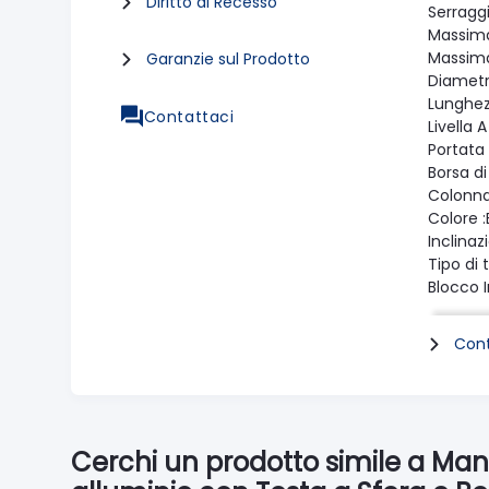
Diritto di Recesso
Serraggi
Massima
Massima
Garanzie sul Prodotto
Diametr
Lunghez
Contattaci
Livella A
Portata
Borsa di
Colonna
Colore :
Inclina
Tipo di 
Blocco 
Blocco I
Inclinaz
Cont
Tipo di
Angoli d
Tipo di 
Diametr
Material
Cerchi un prodotto simile a Man
Tempera