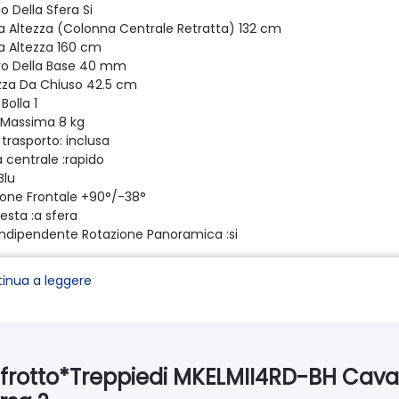
o Della Sfera Si
 Altezza (Colonna Centrale Retratta) 132 cm
 Altezza 160 cm
o Della Base 40 mm
za Da Chiuso 42.5 cm
 Bolla 1
 Massima 8 kg
 trasporto: inclusa
 centrale :rapido
Blu
zione Frontale +90°/-38°
testa :a sfera
Indipendente Rotazione Panoramica :si
ndipendente Dell'Inclinazione:si
ione Laterale: +90°/-38°
inua a leggere
 gamba :tubo singolo
ella gamba :25°, 35°
bloccaggio:Twistlock
o Tubi Gambe :12, 15.5, 19, 22.5 mm
e :Alluminio
frotto*Treppiedi MKELMII4RD-BH Caval
tura di lavoro massima: 70 °C