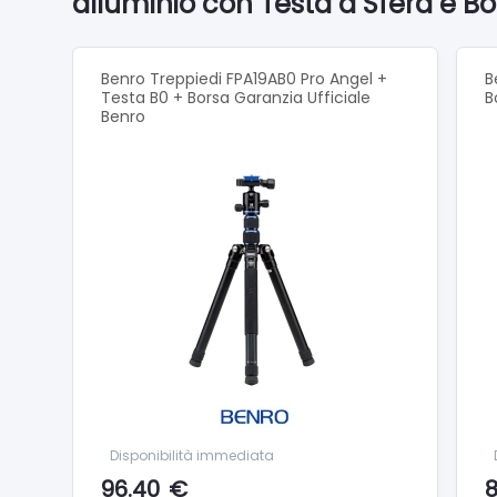
alluminio con Testa a Sfera e Bo
Tempera
Pan Dra
Rotazio
Tipo Di
Benro Treppiedi FPA19AB0 Pro Angel +
B
Testa B0 + Borsa Garanzia Ufficiale
Rilascio
B
Benro
Tilt Dra
Disponibilità immediata
96.40
€
8