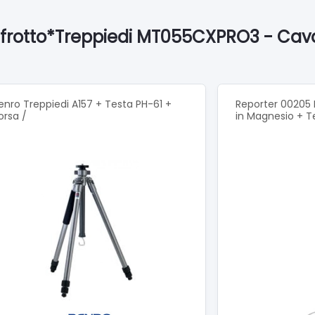
frotto*Treppiedi MT055CXPRO3 - Caval
enro Treppiedi A157 + Testa PH-61 +
Reporter 00205 
orsa /
in Magnesio + T