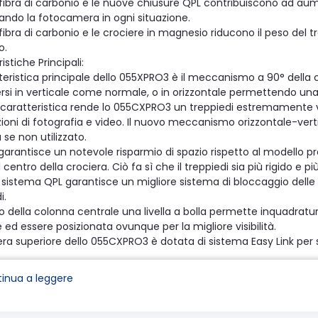
n fibra di carbonio e le nuove chiusure QPL contribuiscono ad aum
zzando la fotocamera in ogni situazione.
n fibra di carbonio e le crociere in magnesio riducono il peso del t
io.
istiche Principali:
tteristica principale dello 055XPRO3 è il meccanismo a 90° della
rsi in verticale come normale, o in orizzontale permettendo un
caratteristica rende lo 055CXPRO3 un treppiedi estremamente 
ioni di fotografia e video. Il nuovo meccanismo orizzontale-verti
 se non utilizzato.
garantisce un notevole risparmio di spazio rispetto al modello p
l centro della crociera. Ciò fa sì che il treppiedi sia più rigido e p
o sistema QPL garantisce un migliore sistema di bloccaggio delle
i.
o della colonna centrale una livella a bolla permette inquadratur
 ed essere posizionata ovunque per la migliore visibilità.
era superiore dello 055CXPRO3 è dotata di sistema Easy Link per 
nte ecc) o per attaccare un braccetto e trasformare così il treppi
XPRO3 è un prodotto made in Italy by Manfrotto .
inua a leggere
 massima 1,70 cm
 da chiuso 63 cm.
Kg.