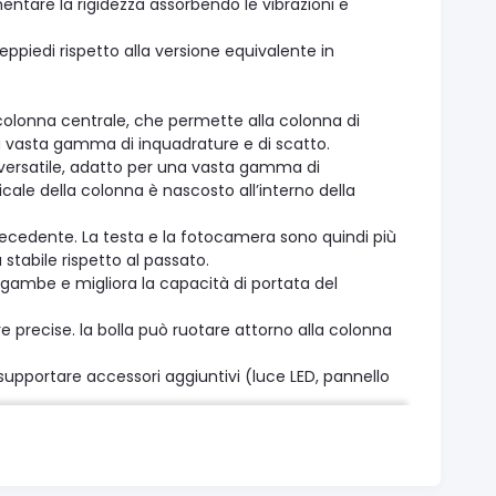
entare la rigidezza assorbendo le vibrazioni e
reppiedi rispetto alla versione equivalente in
 colonna centrale, che permette alla colonna di
a vasta gamma di inquadrature e di scatto.
versatile, adatto per una vasta gamma di
cale della colonna è nascosto all’interno della
recedente. La testa e la fotocamera sono quindi più
iù stabile rispetto al passato.
 gambe e migliora la capacità di portata del
e precise. la bolla può ruotare attorno alla colonna
supportare accessori aggiuntivi (luce LED, pannello
edi in un piccolo studio portatile.