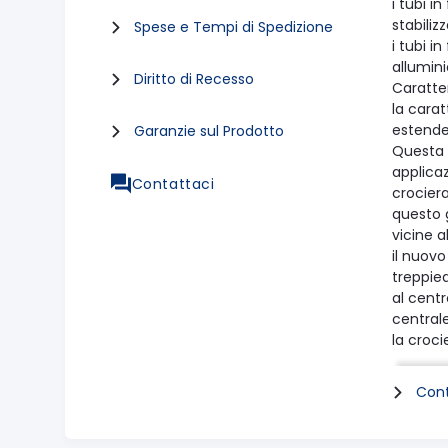
i tubi i
stabili
Spese e Tempi di Spedizione
i tubi i
allumin
Diritto di Recesso
Caratter
la cara
estende
Garanzie sul Prodotto
Questa 
applicaz
Contattaci
crociera
questo 
vicine a
il nuov
treppied
al centr
centrale
la croci
riflette
lo 055C
Cont
altezza
altezza
peso 2 