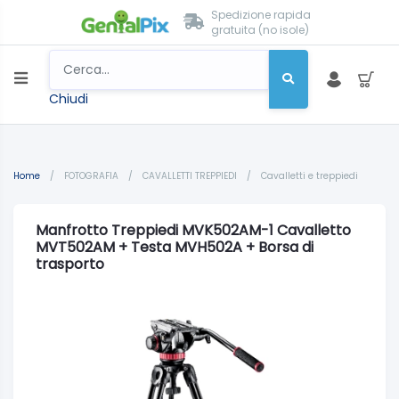
Spedizione rapida
gratuita (no isole)
Chiudi
Home
/
FOTOGRAFIA
/
CAVALLETTI TREPPIEDI
/
Cavalletti e treppiedi
Manfrotto Treppiedi MVK502AM-1 Cavalletto
MVT502AM + Testa MVH502A + Borsa di
trasporto