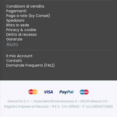
Condizioni di vendita
Pagamenti
Paga a rate (by Consel)
Spedizioni
Ritiro in sede
Privacy & cookie
Diritto di recesso
Garanzie
Aiuto
Il mio Account
Contatti
Domande Frequenti (FAQ)
Genial Pix S.r.l. – Viale Della Rimembranza, 1i – 66041 Atessa CH -
Registro Imprese di Pescara – R.E.A.: CH-435821 - P. Iva 01804270682