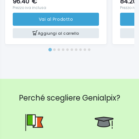
96.40
€
84.20
Prezzo iva inclusa
Prezzo iva
Vai al Prodotto
Aggiungi al carrello
Perché scegliere Genialpix?