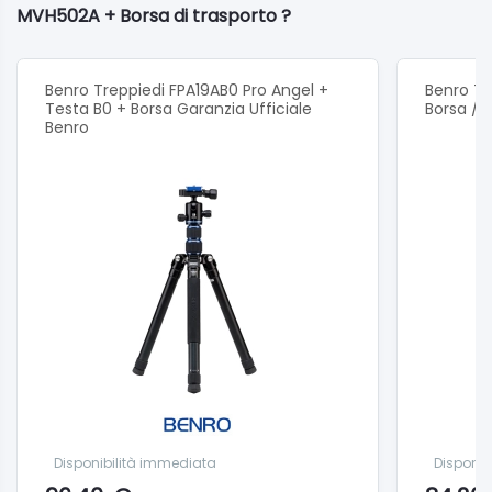
MVH502A + Borsa di trasporto ?
Benro Treppiedi FPA19AB0 Pro Angel +
Benro Tr
Testa B0 + Borsa Garanzia Ufficiale
Borsa /
Benro
Disponibilità immediata
Disponib