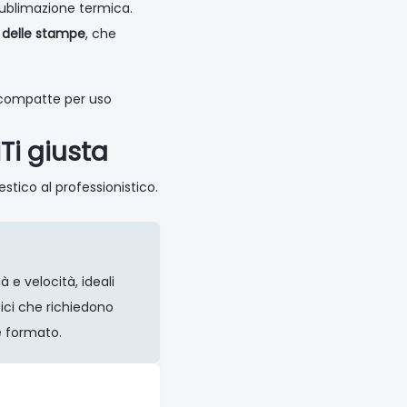
 sublimazione termica.
e delle stampe
, che
e compatte per uso
Ti giusta
stico al professionistico.
 e velocità, ideali
fici che richiedono
e formato.