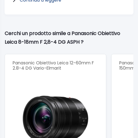
Continua a leggere
62° teleobiettivo
Resistente alle intemperie
Resistente ad acqua,
polvere e freddo
Dimensione filtro
φ 67 mm
Diametro massimo
φ 73,4 mm
Cerchi un prodotto simile a Panasonic Obiettivo
Lunghezza totale
Circa 88 mm (dall'estremità
Leica 8-18mm F 2,8-4 DG ASPH ?
dell'obiettivo alla base di montaggio)
Peso
Circa 315 g (esclusi copriobiettivo,
copriobiettivo posteriore e paraluce)
Accessori standard
Copriobiettivo, copriobiettivo
Panasonic Obiettivo Leica 12-60mm F
Panasoni
posteriore, paraluce, custodia per obiettivo
2.8-4 DG Vario-Elmarit
150mm AS