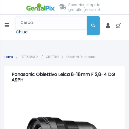
Spedizione rapida
gratuita (no isole)
Chiudi
Home
/
FOTOGRAFIA
/
OBIETTIVI
/
Obiettivi Panasonic
Panasonic Obiettivo Leica 8-18mm F 2,8-4 DG
ASPH