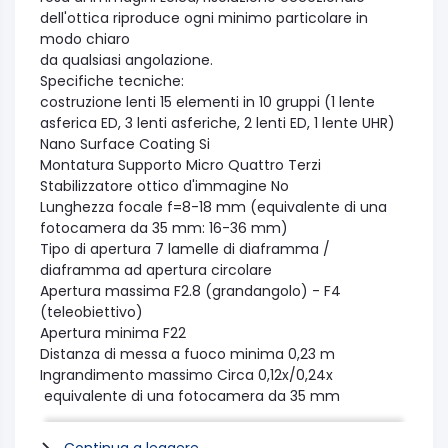
dell'ottica riproduce ogni minimo particolare in
modo chiaro
da qualsiasi angolazione.
Specifiche tecniche:
costruzione lenti
15 elementi in 10 gruppi (1 lente
asferica ED, 3 lenti asferiche, 2 lenti ED, 1 lente UHR)
Nano Surface Coating
Si
Montatura
Supporto Micro Quattro Terzi
Stabilizzatore ottico d'immagine
No
Lunghezza focale
f=8-18 mm (equivalente di una
fotocamera da 35 mm: 16-36 mm)
Tipo di apertura
7 lamelle di diaframma /
diaframma ad apertura circolare
Apertura massima
F2.8 (grandangolo) - F4
(teleobiettivo)
Apertura minima
F22
Distanza di messa a fuoco minima
0,23 m
Ingrandimento massimo
Circa 0,12x/0,24x
equivalente di una fotocamera da 35 mm
Generale
Angolo di campo diagonale
107°
grandangolo-