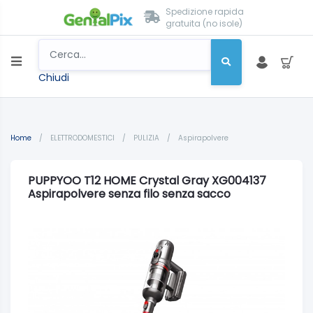
Spedizione rapida
gratuita (no isole)
Chiudi
Home
/
ELETTRODOMESTICI
/
PULIZIA
/
Aspirapolvere
PUPPYOO T12 HOME Crystal Gray XG004137
Aspirapolvere senza filo senza sacco