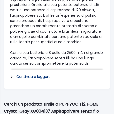
prestazioni. Grazie alla sua potente potenza di 415
watt e una potenza di aspirazione di 120 airwatt,
l'aspirapolvere stick offre un'esperienza di pulizia
senza precedenti. L'aspirapolvere a bastone
garantisce un assorbimento ottimale di sporco e
polvere grazie al suo motore brushless migliorato e
a un ugello combinato con una potente spazzola a
rullo, ideale per superfici dure e morbide.
Con la sua batteria a 8 celle da 2500 mAh di grande
capacità, l'aspirapolvere senza fili ha una lunga
durata senza compromettere la potenza di
aspirazione. Passa facilmente tra tre diverse
modalità: super, eco e auto. Ottieni potenza extra
Continua a leggere
con la modalità super che puoi utilizzare per un
massimo di 11 minuti. La modalità eco è ideale per la
pulizia quotidiana con un'autonomia fino a 60
minuti. Con la modalità automatica, la potenza di
aspirazione si regola in base alla quantità di polvere
Cerchi un prodotto simile a PUPPYOO T12 HOME
e alle condizioni della superficie tramite il sensore a
Crystal Gray XG004137 Aspirapolvere senza filo
infrarossi.