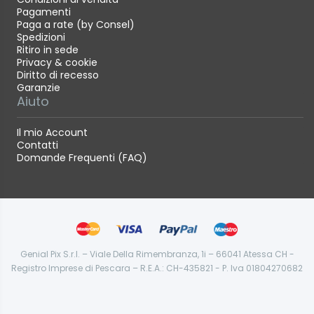
Senza sacchetto con sistema di filtrazione a
Pagamenti
ciclone a 6 stadi
Paga a rate (by Consel)
HEPA 12
Spedizioni
Contenitore magnetico per la polvere
Ritiro in sede
Capacità: 0.42 litri
Privacy & cookie
Diritto di recesso
senza fili
Garanzie
Batteria da 2.500 mAh
Aiuto
Livelli di aspirazione: 3 (modalità eco, auto e
super)
Il mio Account
Autonomia: 60 min (eco), 30 min (auto), 11 min
Contatti
(super)
Domande Frequenti (FAQ)
Ugello combinato con illuminazione a LED
Livello di rumore: 73 dB
Con il 99.9% di assorbimento del particolato
adatto a persone con asma e allergie
Questo è incluso nella confezione
Genial Pix S.r.l. – Viale Della Rimembranza, 1i – 66041 Atessa CH -
Stick aspirapolvere (parte principale)
Registro Imprese di Pescara – R.E.A.: CH-435821 - P. Iva 01804270682
Spazzola motorizzata a doppio rullo (per
pavimenti duri/morbidi)
Spazzola motorizzata per materassi