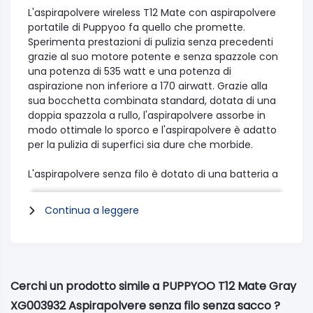
L'aspirapolvere wireless T12 Mate con aspirapolvere
portatile di Puppyoo fa quello che promette.
Sperimenta prestazioni di pulizia senza precedenti
grazie al suo motore potente e senza spazzole con
una potenza di 535 watt e una potenza di
aspirazione non inferiore a 170 airwatt. Grazie alla
sua bocchetta combinata standard, dotata di una
doppia spazzola a rullo, l'aspirapolvere assorbe in
modo ottimale lo sporco e l'aspirapolvere è adatto
per la pulizia di superfici sia dure che morbide.
L'aspirapolvere senza filo è dotato di una batteria a
8 celle da 2500 mAh di grande capacità che
garantisce una maggiore autonomia senza
Continua a leggere
sacrificare la potenza di aspirazione. Passa dalla
modalità Super per un massimo di 10 minuti di
elevata potenza di aspirazione e fino a 60 minuti di
pulizia giornaliera in modalità Eco. Grazie alla
modalità automatica, il sensore a infrarossi è in
Cerchi un prodotto simile a PUPPYOO T12 Mate Gray
grado di rilevare la quantità di polvere e lo stato
XG003932 Aspirapolvere senza filo senza sacco ?
della superficie stessa. Maggiore è la quantità di