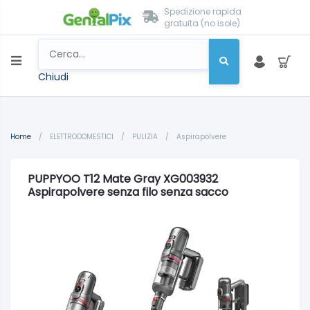
Spedizione rapida
gratuita (no isole)
Chiudi
Home
/
ELETTRODOMESTICI
/
PULIZIA
/
Aspirapolvere
PUPPYOO T12 Mate Gray XG003932
Aspirapolvere senza filo senza sacco