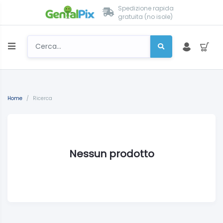
Spedizione rapida
gratuita (no isole)
Home
/
Ricerca
Nessun prodotto