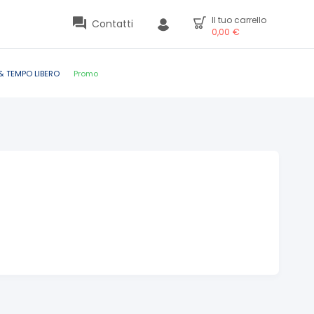
Il tuo carrello
Contatti
0,00
€
& TEMPO LIBERO
Promo