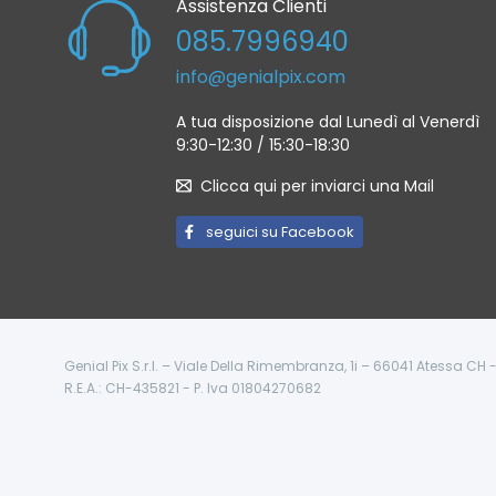
Assistenza Clienti
085.7996940
info@genialpix.com
A tua disposizione dal Lunedì al Venerdì
9:30-12:30 / 15:30-18:30
Clicca qui per inviarci una Mail
seguici su Facebook
Genial Pix S.r.l. – Viale Della Rimembranza, 1i – 66041 Atessa CH
R.E.A.: CH-435821 - P. Iva 01804270682