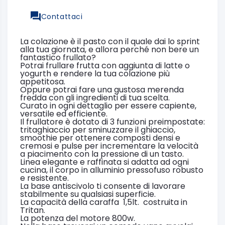
Contattaci
La colazione è il pasto con il quale dai lo sprint
alla tua giornata, e allora perché non bere un
fantastico frullato?
Potrai frullare frutta con aggiunta di latte o
yogurth e rendere la tua colazione più
appetitosa.
Oppure potrai fare una gustosa merenda
fredda con gli ingredienti di tua scelta.
Curato in ogni dettaglio per essere capiente,
versatile ed efficiente.
Il frullatore è dotato di 3 funzioni preimpostate:
tritaghiaccio per sminuzzare il ghiaccio,
smoothie per ottenere composti densi e
cremosi e pulse per incrementare la velocità
a piacimento con la pressione di un tasto.
Linea elegante e raffinata si adatta ad ogni
cucina, il corpo in alluminio pressofuso robusto
e resistente.
La base antiscivolo ti consente di lavorare
stabilmente su qualsiasi superficie.
La capacità della caraffa 1,5lt. costruita in
Tritan.
La potenza del motore 800w.