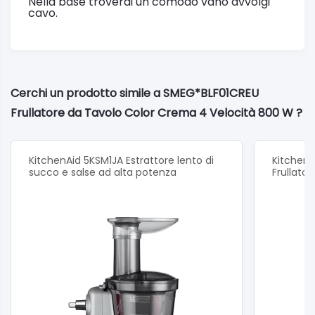
Nella base troverai un comodo vano avvolgi
cavo.
Cerchi un prodotto simile a SMEG*BLF01CREU
Frullatore da Tavolo Color Crema 4 Velocità 800 W ?
KitchenAid 5KSM1JA Estrattore lento di
Kitchen
succo e salse ad alta potenza
Frullato