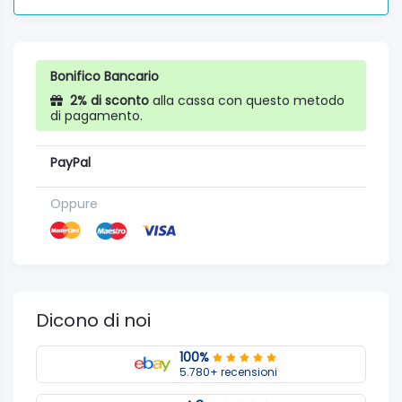
Bonifico Bancario
2% di sconto
alla cassa con questo metodo
di pagamento.
PayPal
Oppure
Dicono di noi
100%
5.780+ recensioni