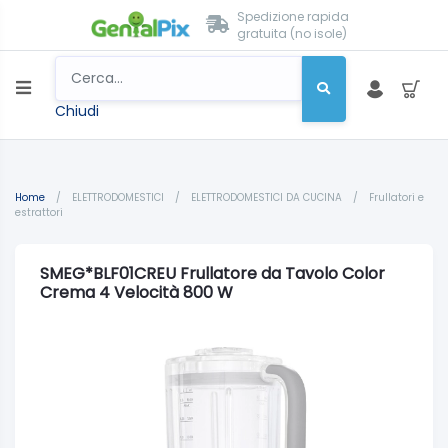
Spedizione rapida
gratuita (no isole)
Chiudi
Home
/
ELETTRODOMESTICI
/
ELETTRODOMESTICI DA CUCINA
/
Frullatori e
estrattori
SMEG*BLF01CREU Frullatore da Tavolo Color
Crema 4 Velocità 800 W