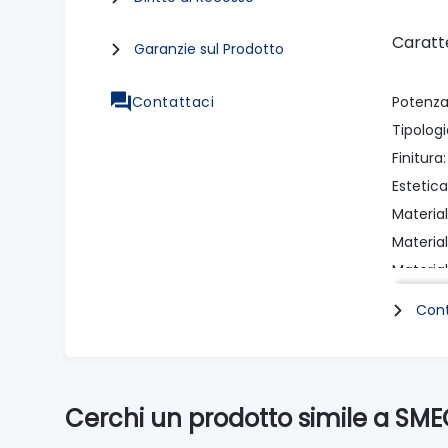
Caratt
Garanzie sul Prodotto
Contattaci
Potenza
Tipologi
Finitura
Estetica
Materia
Materia
Material
Material
Cont
Colore 
Colore 
Material
Colore 
Cerchi un prodotto simile a SMEG
Program