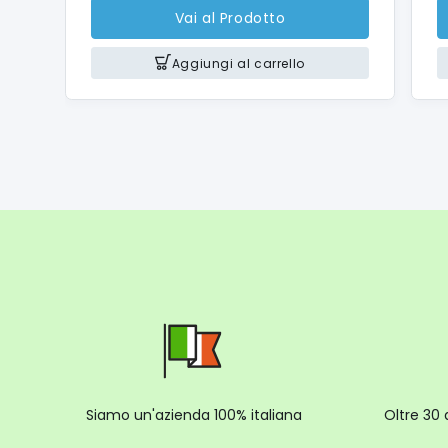
Vai al Prodotto
Base ant
Avvolgic
Aggiungi al carrello
Collega
Tension
Frequen
Potenza
Lunghez
Informa
Dimensi
Altezza
Larghez
Profond
Altezza
Profond
Larghez
Siamo un'azienda 100% italiana
Oltre 30 
Peso ne