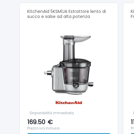
Livelli v
KitchenAid 5KSM1JA Estrattore lento di
K
Funzione
succo e salse ad alta potenza
F
Funzion
Funzione
Comand
Tipolog
Materia
Material
Caratte
Protezi
Sicurez
Motore 
Doppia l
Disponibilità immediata
Material
169.50
€
1
Tappo m
Prezzo iva inclusa
P
Max/min 