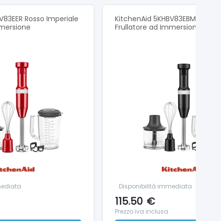
V83EER Rosso Imperiale
KitchenAid 5KHBV83EBM Nero 
mmersione
Frullatore ad Immersione
mediata
Disponibilità immediata
115.50
€
Prezzo iva inclusa