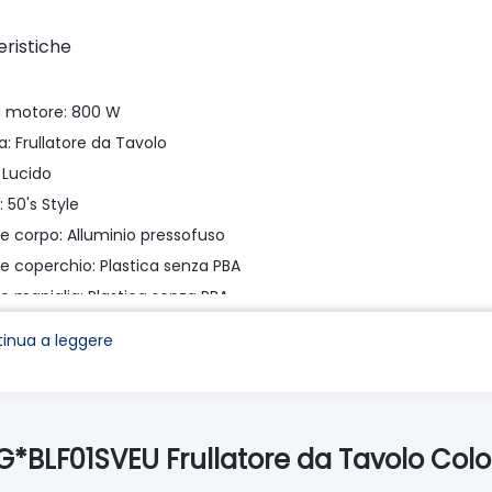
eristiche
 motore: 800 W
a: Frullatore da Tavolo
: Lucido
: 50's Style
le corpo: Alluminio pressofuso
le coperchio: Plastica senza PBA
e maniglia: Plastica senza PBA
e collare: Plastica
inua a leggere
collare: Cromato lucido
base di appoggio: Cromato lucido
e base di appoggio: Plastica
cavo alimentazione: Grigio
*BLF01SVEU Frullatore da Tavolo Color
mi / Funzioni