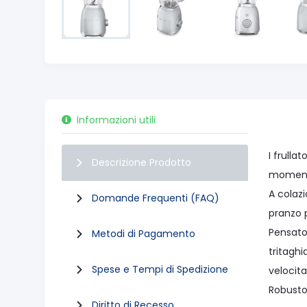
Informazioni utili
I frull
Descrizione Prodotto
momento
A colaz
Domande Frequenti (FAQ)
pranzo 
Pensato 
Metodi di Pagamento
tritagh
Spese e Tempi di Spedizione
velocita
Robusto 
Diritto di Recesso