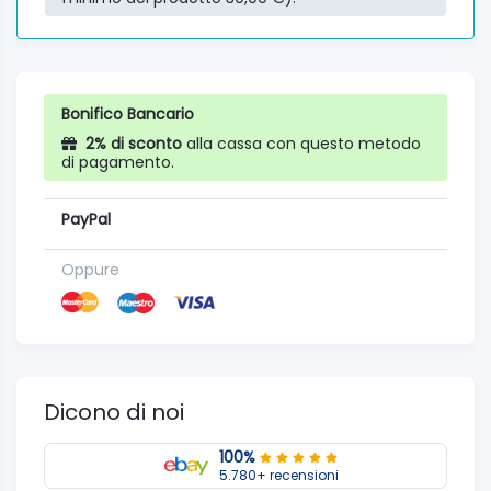
Bonifico Bancario
2% di sconto
alla cassa con questo metodo
di pagamento.
PayPal
Oppure
Dicono di noi
100%
5.780+ recensioni