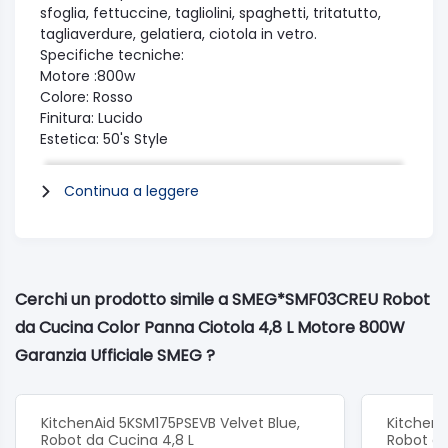
sfoglia, fettuccine, tagliolini, spaghetti, tritatutto,
tagliaverdure, gelatiera, ciotola in vetro.
Specifiche tecniche:
Motore :800w
Colore: Rosso
Finitura: Lucido
Estetica: 50's Style
Colore coperchio frontale: Cromato
Materiale coperchio frontale: Plastica
Continua a leggere
Materiale corpo: Alluminio pressofuso
Colore base: Crema
Materiale base: Alluminio pressofuso
Materiale ciotola: Acciaio inox
Livelli velocità: 10
Cerchi un prodotto simile a SMEG*SMF03CREU Robot
Funzione Smooth start: Sì
da Cucina Color Panna Ciotola 4,8 L Motore 800W
Movimento: Planetario
Controllo velocità: Elettronico
Garanzia Ufficiale SMEG ?
Tipo motore: A presa diretta
Potenza motore: 800 W
Sicurezza blocco motore: Sì
KitchenAid 5KSM175PSEVB Velvet Blue,
KitchenA
Protezione sovraccarico motore: Sì
Robot da Cucina 4,8 L
Robot da