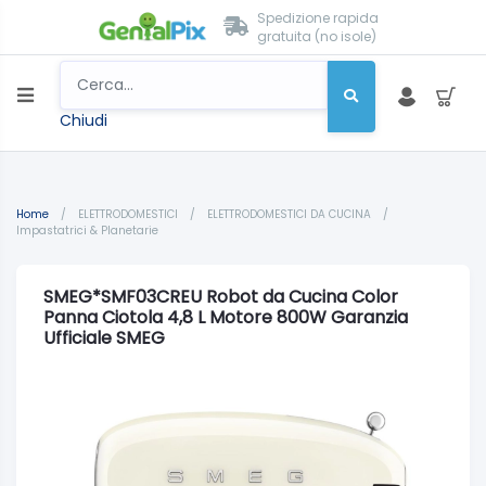
Spedizione rapida
gratuita (no isole)
Chiudi
Home
/
ELETTRODOMESTICI
/
ELETTRODOMESTICI DA CUCINA
/
Impastatrici & Planetarie
SMEG*SMF03CREU Robot da Cucina Color
Panna Ciotola 4,8 L Motore 800W Garanzia
Ufficiale SMEG