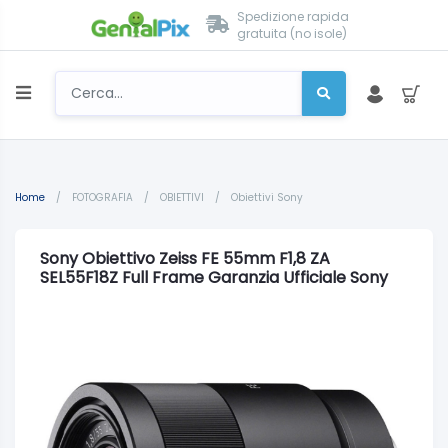
Spedizione rapida
gratuita (no isole)
Home
/
FOTOGRAFIA
/
OBIETTIVI
/
Obiettivi Sony
Sony Obiettivo Zeiss FE 55mm F1,8 ZA
SEL55F18Z Full Frame Garanzia Ufficiale Sony