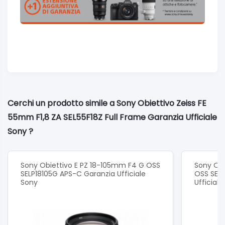
Cerchi un prodotto simile a Sony Obiettivo Zeiss FE
55mm F1,8 ZA SEL55F18Z Full Frame Garanzia Ufficiale
Sony ?
Sony Obiettivo E PZ 18-105mm F4 G OSS
Sony Ob
SELP18105G APS-C Garanzia Ufficiale
OSS SEL
Sony
Ufficial