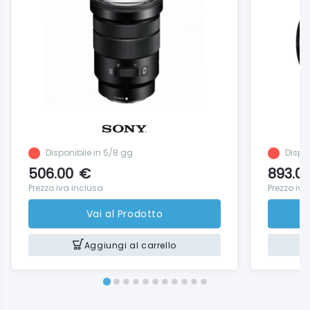
Disponibile in 5/8 gg
Dispon
506.00
€
893.0
Prezzo iva inclusa
Prezzo iva
Vai al Prodotto
Aggiungi al carrello