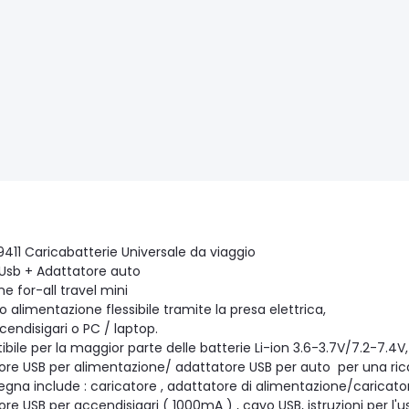
9411 Caricabatterie Universale da viaggio
Usb + Adattatore auto
e for-all travel mini
 alimentazione flessibile tramite la presa elettrica,
endisigari o PC / laptop.
ile per la maggior parte delle batterie Li-ion 3.6-3.7V/7.2-7.4V, 1
re USB per alimentazione/ adattatore USB per auto per una ricaric
egna include : caricatore , adattatore di alimentazione/caricat
re USB per accendisigari ( 1000mA ) , cavo USB, istruzioni per l'u