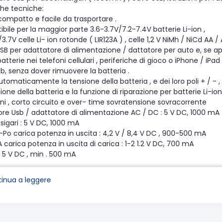
che tecniche:
compatto e facile da trasportare .
bile per la maggior parte 3.6-3.7V/7.2-7.4V batterie Li-ion ,
/3.7V celle Li- ion rotonde ( LIR123A ) , celle 1,2 V NiMh / NiCd AA / 
SB per adattatore di alimentazione / dattatore per auto e, se ap
atterie nei telefoni cellulari , periferiche di gioco o iPhone / iPad e
b, senza dover rimuovere la batteria .
utomaticamente la tensione della batteria , e dei loro poli + / - ,
zione della batteria e la funzione di riparazione per batterie Li-io
ni , corto circuito e over- time sovratensione sovracorrente
ore Usb / adattatore di alimentazione AC / DC : 5 V DC, 1000 mA
igari : 5 V DC, 1000 mA
i-Po carica potenza in uscita : 4,2 V / 8,4 V DC , 900-500 mA
 carica potenza in uscita di carica : 1-2 1.2 V DC, 700 mA
: 5 V DC , min . 500 mA
i-Po carica potenza in uscita : 4,2 V / 8,4 V DC , 500-250 mA
 carica potenza in uscita : 1-2 1.2 V DC, 700-450 mA
inua a leggere
ni / Peso : 100 ( L) * 59 ( W ) * 26 ( H) mm/50g