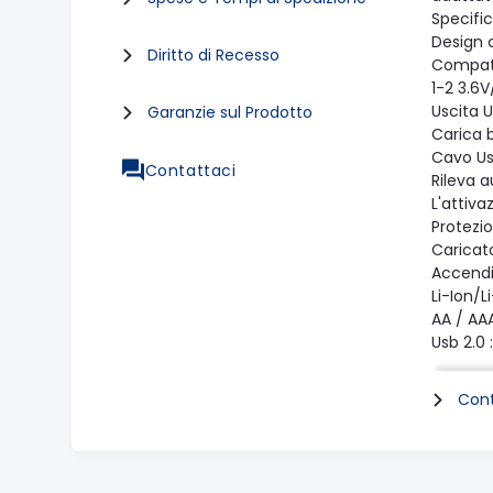
Specifi
Design 
Diritto di Recesso
Compati
1-2 3.6V
Uscita U
Garanzie sul Prodotto
Carica b
Cavo Us
Contattaci
Rileva a
L'attiva
Protezio
Caricat
Accendis
Li-Ion/L
AA / AAA
Usb 2.0 
Li-Ion/L
AA / AAA
Cont
dimensio