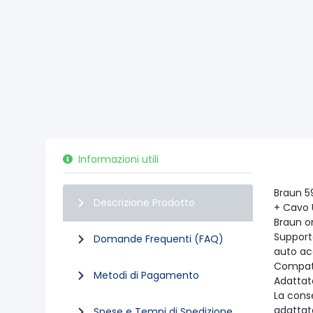
Informazioni utili
Braun 5
Descrizione Prodotto
+ Cavo 
Braun on
Supporto
Domande Frequenti (FAQ)
auto acc
Compatib
Metodi di Pagamento
Adattato
La cons
adattato
Spese e Tempi di Spedizione