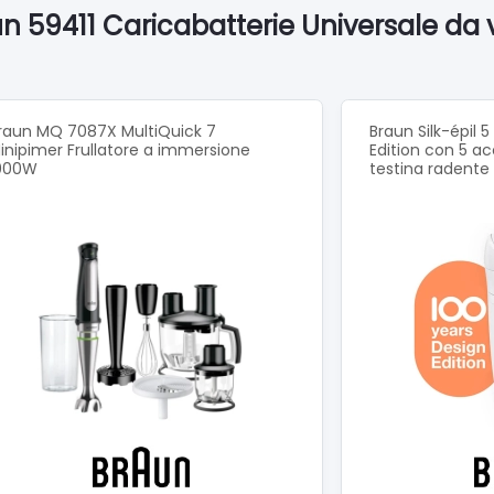
un 59411 Caricabatterie Universale da
raun MQ 7087X MultiQuick 7
Braun Silk-épil 
inipimer Frullatore a immersione
Edition con 5 ac
000W
testina radente