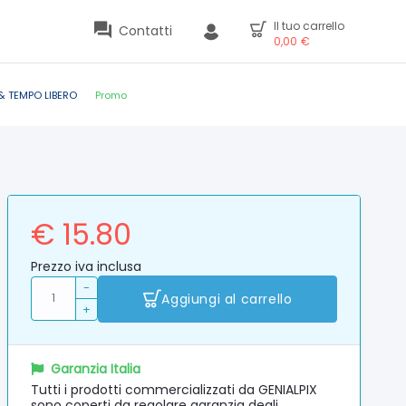
Il tuo carrello
Contatti
0,00
€
& TEMPO LIBERO
Promo
€ 15.80
Prezzo iva inclusa
-
Aggiungi al carrello
+
Garanzia Italia
Tutti i prodotti commercializzati da GENIALPIX
sono coperti da regolare garanzia degli