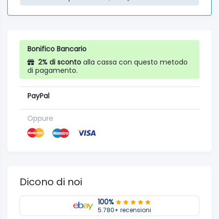
Bonifico Bancario
2% di sconto
alla cassa con questo metodo
di pagamento.
PayPal
Oppure
Dicono di noi
100%
5.780+ recensioni