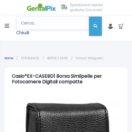
Spedizione rapida
gratuita (no isole)
Chiudi
Home
/
FOTOGRAFIA
/
BORSE E ZAINI
/
Astucci fotografici
Casio*EX-CASEBD1 Borsa Similpelle per
Fotocamere Digitali compatte