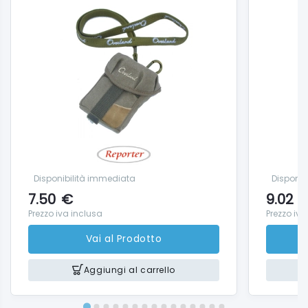
Disponibilità immediata
Disponib
7.50
€
9.02
Prezzo iva inclusa
Prezzo iva
Vai al Prodotto
Aggiungi al carrello