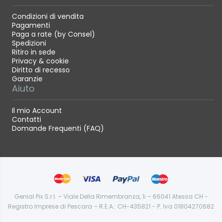
Condizioni di vendita
Pagamenti
Paga a rate (by Consel)
Spedizioni
Ritiro in sede
Privacy & cookie
Diritto di recesso
Garanzie
Aiuto
Il mio Account
Contatti
Domande Frequenti (FAQ)
Genial Pix S.r.l. – Viale Della Rimembranza, 1i – 66041 Atessa CH -
Registro Imprese di Pescara – R.E.A.: CH-435821 - P. Iva 01804270682