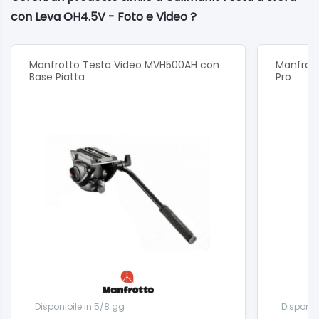
con Leva OH4.5V - Foto e Video ?
Manfrotto Testa Video MVH500AH con
Manfrot
Base Piatta
Pro
Disponibile in 5/8 gg
Disponib