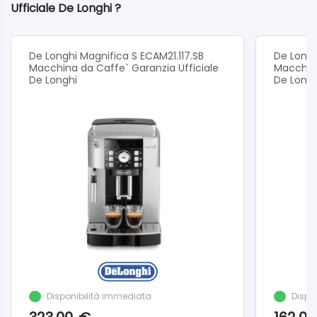
Materiale del corpo: acciaio inossidabile.
Ufficiale De Longhi ?
Cialde ESE: Sì .
Numero di filtri: 3.
De Longhi Magnifica S ECAM21.117.SB
De Longh
Macchina da Caffe` Garanzia Ufficiale
Macchina
De Longhi
De Longh
Disponibilità immediata
Dispo