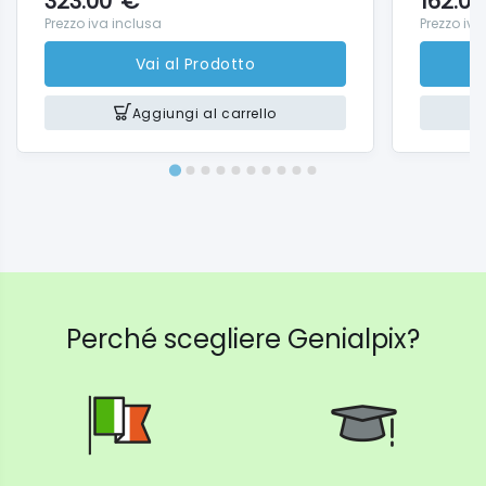
323.00
€
162.00
Prezzo iva inclusa
Prezzo iva
Vai al Prodotto
Aggiungi al carrello
Perché scegliere Genialpix?