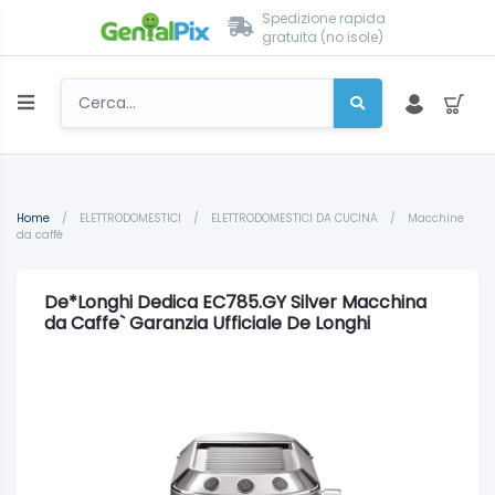
Spedizione rapida
gratuita (no isole)
Home
/
ELETTRODOMESTICI
/
ELETTRODOMESTICI DA CUCINA
/
Macchine
da caffè
De*Longhi Dedica EC785.GY Silver Macchina
da Caffe` Garanzia Ufficiale De Longhi