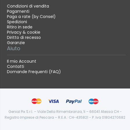
Condizioni di vendita
Pagamenti
Paga a rate (by Consel)
Spedizioni
Ritiro in sede
Privacy & cookie
Diritto di recesso
Garanzie
Aiuto
Il mio Account
Contatti
Domande Frequenti (FAQ)
Genial Pix S.r.l. – Viale Della Rimembranza, 1i – 66041 Atessa CH -
Registro Imprese di Pescara – R.E.A.: CH-435821 - P. Iva 01804270682