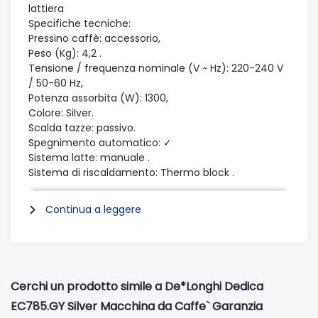
lattiera
Specifiche tecniche:
Pressino caffè: accessorio,
Peso (Kg): 4,2 .
Tensione / frequenza nominale (V ~ Hz): 220-240 V
/ 50-60 Hz,
Potenza assorbita (W): 1300,
Colore: Silver.
Scalda tazze: passivo.
Spegnimento automatico: ✓
Sistema latte: manuale .
Sistema di riscaldamento: Thermo block .
Filtri da 1 e 2 tazze: ✓
Dimensioni esterne ( lx p x h) (mm): 149x330x303
Continua a leggere
Altezza massima tazza (cm): 12
Interruttore on / off: Sì
Pressione pompa (bar): 15
Vassoio raccogli gocce rimovibile: Sì
Serbatoio dell'acqua rimovibile: sì
Cerchi un prodotto simile a De*Longhi Dedica
Indicatore del livello dell'acqua: sì
EC785.GY Silver Macchina da Caffe` Garanzia
Capacità serbatoio acqua (l): 1,1