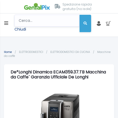
Spedizione rapida
gratuita (no isole)
Chiudi
Home
/
ELETTRODOMESTICI
/
ELETTRODOMESTICI DA CUCINA
/
Macchine
da caffè
De*Longhi Dinamica ECAM359.37.TB Macchina
da Caffe` Garanzia Ufficiale De Longhi