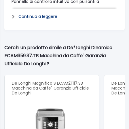
Pannello di controllo intuitivo con pulsanti a
sfioramento retroilluminati e icone per un facile
utilizzo;
Continua a leggere
Spegnimento automatico programmabile;
Macina caffè integrato e regolabile fino a 13 livelli di
macinatura.
Specifiche tecniche:
Dimensioni (lxpxh cm): 23,6x42,9x34,8
Cerchi un prodotto simile a De*Longhi Dinamica
Peso (Kg): 9,5
ECAM359.37.TB Macchina da Caffe` Garanzia
Doppio +: ✓
Voltaggio/Frequenza (V~Hz): 230~50
Ufficiale De Longhi ?
Potenza (W): 1450
Colore: Silver e nero
Capacità contenitore chicchi caffè: 300
De Longhi Magnifica S ECAM21.117.SB
De Longh
Capacità contenitore fondi caffè (n°): 14
Macchina da Caffe` Garanzia Ufficiale
Macchina
Display: LCD display
De Longhi
De Longh
Livello minimo/massimo erogatore caffè: 84/135
Pressione pompa (bar): 15
Funzione caffè "lungo": ✓
Controllo aroma: ✓
Possibilità di usare il caffè in polvere: ✓
Programma di decalcificazione, pulizia e risciacquo