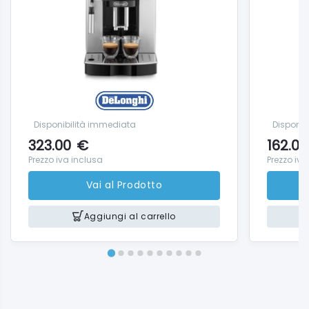
automatici: ✓
Programmazione durezza dell'acqua: ✓
Filtro dell'acqua: ✓
Disponibilità immediata
Disponib
323.00
€
162.00
Prezzo iva inclusa
Prezzo iva
Vai al Prodotto
Aggiungi al carrello