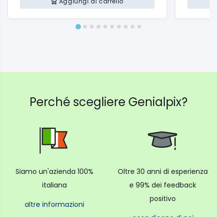
a 14 g).
Aggiungi al carrello
Coperchio salva aroma per il contenitore chicchi.
Capacità del contenitore fondi: 14 fondi.
Durezza dell’acqua programmabile.
Soft touch con icone colorate
Altezza netta del prodotto (cm) : 44 Larghezza
netta del prodotto (cm) : 24
Perché scegliere Genialpix?
Profondità netta del prodotto (cm) : 36 Peso netto
del prodotto (kg) : 9,4
Siamo un'azienda 100%
Oltre 30 anni di esperienza
italiana
e 99% dei feedback
positivo
altre informazioni