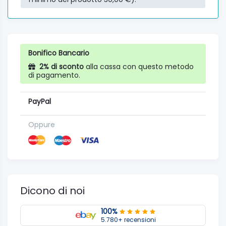
Bonifico Bancario
2% di sconto
alla cassa con questo metodo
di pagamento.
PayPal
Oppure
Dicono di noi
100%
5.780+ recensioni