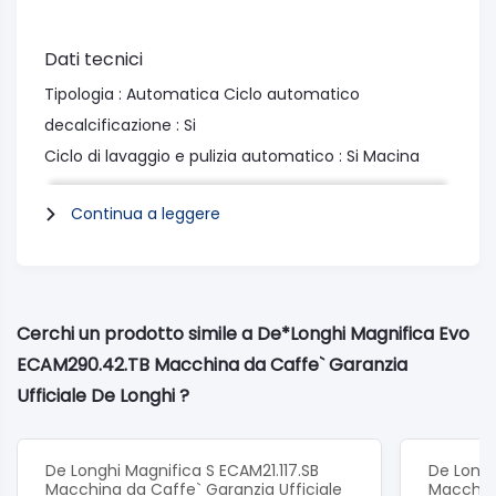
Dati tecnici
Tipologia : Automatica Ciclo automatico
decalcificazione : Si
Ciclo di lavaggio e pulizia automatico : Si Macina
caffè incorporato : Si
Continua a leggere
Regolazione macinatura : Si Capacità contenitore
caffè in grani (g) : 250
Regolazione intensità caffè : Si Erogatore caffè
regolabile in altezza e profondità : Si
Cerchi un prodotto simile a De*Longhi Magnifica Evo
Erogatore acqua calda/vapore : Si Capacità
ECAM290.42.TB Macchina da Caffe` Garanzia
serbatoio acqua (l) : 1,8
Ufficiale De Longhi ?
Serbatoio acqua removibile : Si Indicatore livello
dell'acqua : Si
Gruppo erogatore estraibile : Si Raccogli gocce : Si
De Longhi Magnifica S ECAM21.117.SB
De Longh
Macchina da Caffe` Garanzia Ufficiale
Macchina