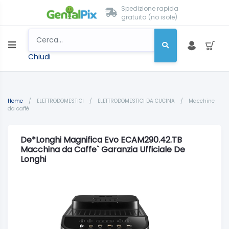
Spedizione rapida
gratuita (no isole)
Chiudi
Home
/
ELETTRODOMESTICI
/
ELETTRODOMESTICI DA CUCINA
/
Macchine
da caffè
De*Longhi Magnifica Evo ECAM290.42.TB
Macchina da Caffe` Garanzia Ufficiale De
Longhi