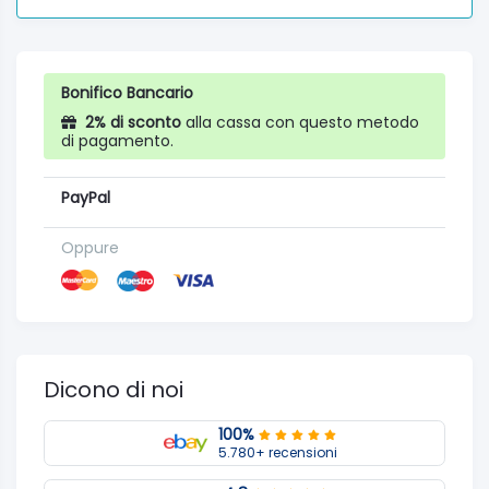
Bonifico Bancario
2% di sconto
alla cassa con questo metodo
di pagamento.
PayPal
Oppure
Dicono di noi
100%
5.780+ recensioni