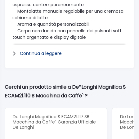
espresso contemporaneamente
Montalatte manuale regolabile per una cremosa
schiuma di latte
Aroma e quantità personalizzabili
Corpo nero lucido con pannello dei pulsanti soft
touch argentato e display digitale
Dimensioni (lxpxa) (mm) 230x430x340
Continua a leggere
Peso (kg) 9
Pressione della pompa (bar) 15
Capacità contenitore chicchi (g) 250
Capacità contenitore acqua (l) 1.8
Capacità contenitore raccogli fondi (n) 14
Cerchi un prodotto simile a De*Longhi Magnifica S
Classe energetica Better than A
ECAM21.110.B Macchina da Caffe` ?
Altezza max tazza (mm) 142
Potenza in ingresso (W) 1450
Tensione/Frequenza nominale (V~Hz) 220-240 V /
50-60 Hz
De Longhi Magnifica S ECAM21.117.SB
De Longh
Macchina da Caffe` Garanzia Ufficiale
Macchina
De Longhi
De Longh
Colore Nero
Finitura Plastica