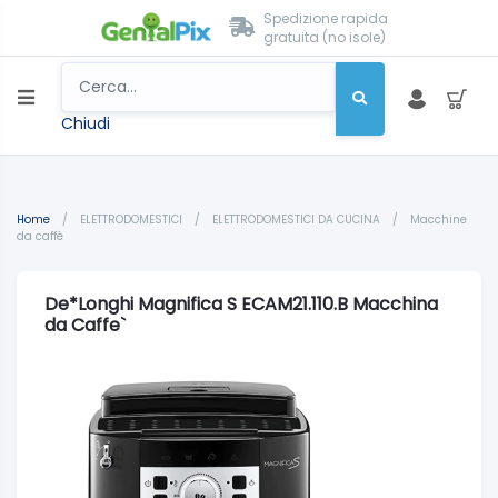
Spedizione rapida
gratuita (no isole)
Chiudi
Home
/
ELETTRODOMESTICI
/
ELETTRODOMESTICI DA CUCINA
/
Macchine
da caffè
De*Longhi Magnifica S ECAM21.110.B Macchina
da Caffe`