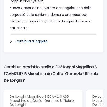
Cappuccino system:
Nuovo Cappuccino System con regolazione della
corposità della schiuma densa e cremosa, per
fantastici cappuccini, latte caldo o per il classico
caffellatte.
Coperchio salva aroma:
Continua a leggere
Contenitore per caffè in grani con coperchio salva
aroma.
Specifiche tecniche:
Dimensioni (lxpxh cm): 23,8x43,0x35,1
Cerchi un prodotto simile a De*Longhi Magnifica S
Peso (Kg): 9
ECAM21.117.B Macchina da Caffe` Garanzia Ufficiale
Voltaggio/Frequenza (V~Hz): 220/240~50/60
De Longhi ?
Potenza (W): 1450
Colore: Nero
Capacità contenitore chicchi caffè: 250g
De Longhi Magnifica S ECAM21.117.SB
De Longh
Macchina da Caffe` Garanzia Ufficiale
Macchina
Capacità contenitore fondi caffè (n°): 14
De Longhi
De Longh