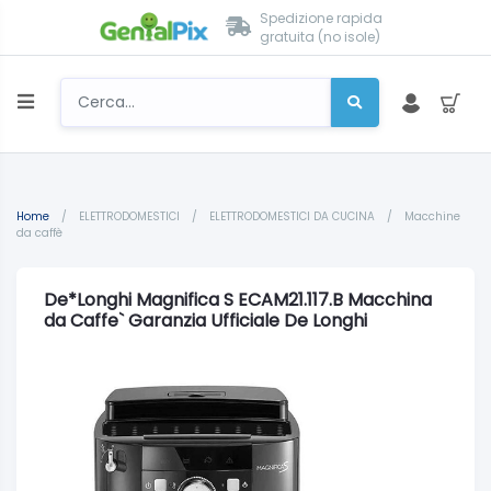
Spedizione rapida
gratuita (no isole)
Home
/
ELETTRODOMESTICI
/
ELETTRODOMESTICI DA CUCINA
/
Macchine
da caffè
De*Longhi Magnifica S ECAM21.117.B Macchina
da Caffe` Garanzia Ufficiale De Longhi