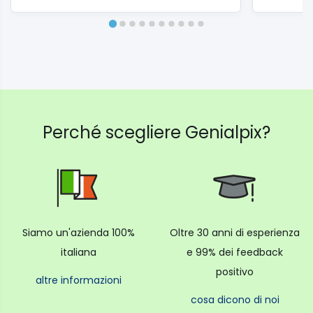
livello acqua: ✓
Gruppo infusore estraibile: ✓
Serbatoio acqua estraibile: ✓
Selettore per 1 tazza: ✓
Selettore per 2 tazze: ✓
Funzione Stand-by: ✓
Filtro dell'acqua: ✓
Perché scegliere Genialpix?
Siamo un'azienda 100%
Oltre 30 anni di esperienza
italiana
e 99% dei feedback
positivo
altre informazioni
cosa dicono di noi