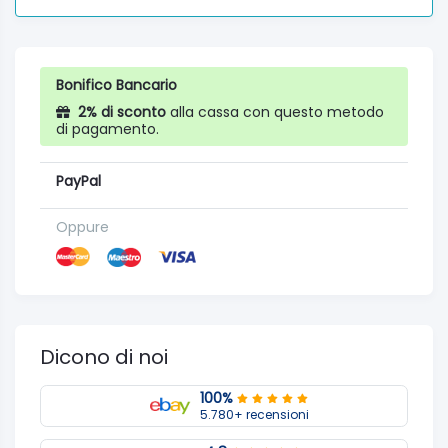
Bonifico Bancario
2% di sconto
alla cassa con questo metodo
di pagamento.
PayPal
Oppure
Dicono di noi
100%
5.780+ recensioni