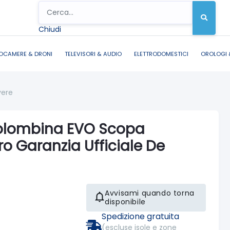
Chiudi
OCAMERE & DRONI
TELEVISORI & AUDIO
ELETTRODOMESTICI
OROLOGI 
vere
olombina EVO Scopa
oro Garanzia Ufficiale De
Avvisami quando torna
disponibile
Spedizione gratuita
(escluse isole e zone