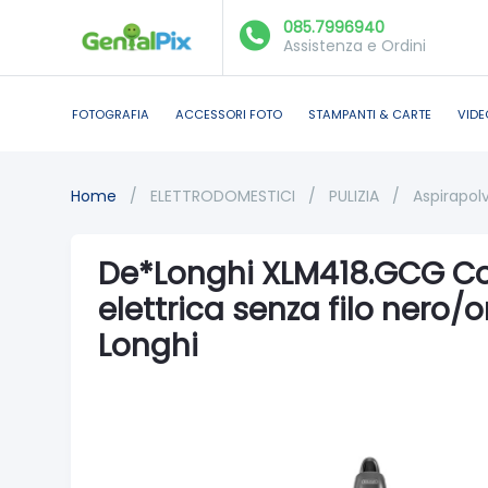
085.7996940
Assistenza e Ordini
FOTOGRAFIA
ACCESSORI FOTO
STAMPANTI & CARTE
VIDE
Home
/
ELETTRODOMESTICI
/
PULIZIA
/
Aspirapol
De*Longhi XLM418.GCG C
elettrica senza filo nero/
Longhi