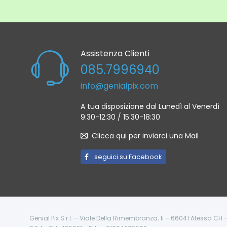
Assistenza Clienti
085.7996940
info@genialpix.com
A tua disposizione dal Lunedì al Venerdì
9:30-12:30 / 15:30-18:30
Clicca qui per inviarci una Mail
seguici su Facebook
Genial Pix S.r.l. – Viale Della Rimembranza, 1i – 66041 Atessa CH