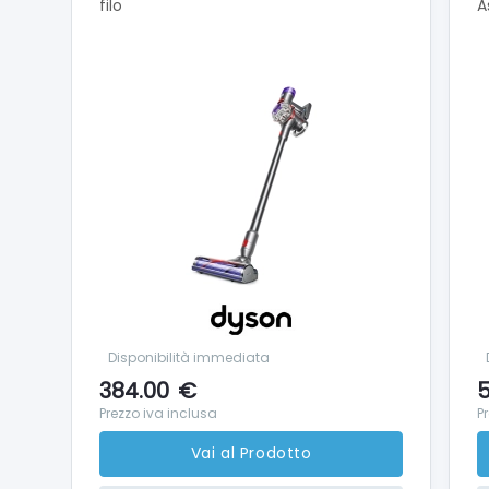
filo
A
Disponibilità immediata
384.00
€
5
Prezzo iva inclusa
P
Vai al Prodotto