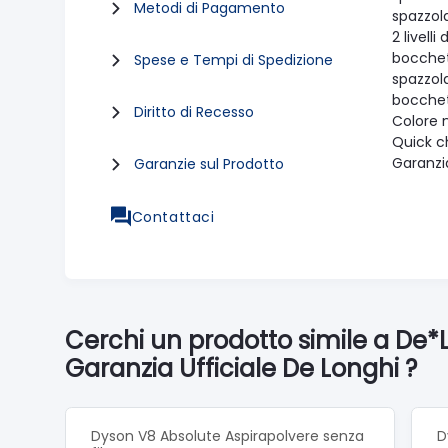
Metodi di Pagamento
spazzo
2 livelli
bocchet
Spese e Tempi di Spedizione
spazzola
bocchett
Diritto di Recesso
Colore 
Quick c
Garanzia
Garanzie sul Prodotto
Contattaci
Cerchi un prodotto simile a De
Garanzia Ufficiale De Longhi ?
Dyson V8 Absolute Aspirapolvere senza
D