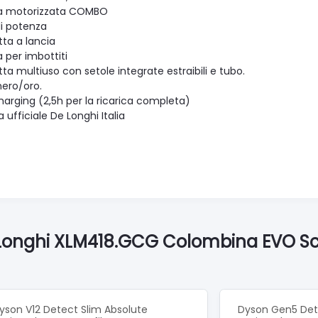
la motorizzata COMBO
 di potenza
ta a lancia
 per imbottiti
a multiuso con setole integrate estraibili e tubo.
nero/oro.
harging (2,5h per la ricarica completa)
 ufficiale De Longhi Italia
*Longhi XLM418.GCG Colombina EVO Scop
yson V12 Detect Slim Absolute
Dyson Gen5 Det