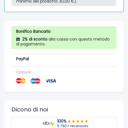
minimo del prodotto 30,00 €).
Bonifico Bancario
2% di sconto
alla cassa con questo metodo
di pagamento.
PayPal
Oppure
Dicono di noi
100%
5.780+ recensioni