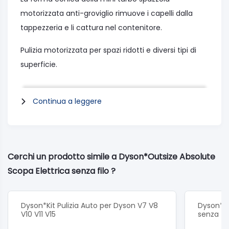
motorizzata anti-groviglio rimuove i capelli dalla
tappezzeria e li cattura nel contenitore.
Pulizia motorizzata per spazi ridotti e diversi tipi di
superficie.
I rulli della spazzola Laser Slim Fluffy sotto l'acqua
Continua a leggere
Facile manutenzione
Il filtro e la barra della spazzola Laser Slim Fluffy™
possono essere lavati, il contenitore e gli strumenti
Cerchi un prodotto simile a Dyson*Outsize Absolute
possono essere puliti con un panno per rimuovere
Scopa Elettrica senza filo ?
l'accumulo di polvere e ridurre al minimo gli odori.
Dyson*Kit Pulizia Auto per Dyson V7 V8
Dyson*Ki
Contenitore del 150% più capiente, Meno
V10 V11 V15
senza fil
svuotamenti.