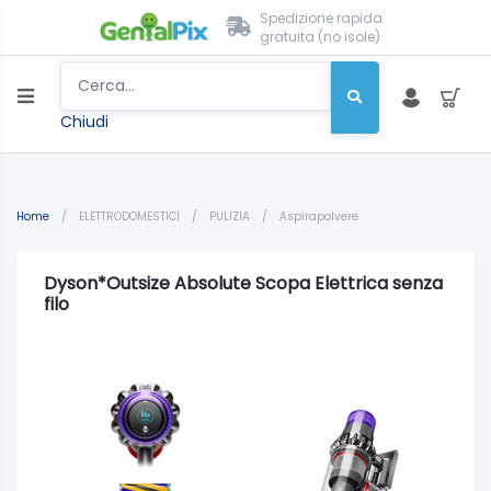
Spedizione rapida
gratuita (no isole)
Chiudi
Home
/
ELETTRODOMESTICI
/
PULIZIA
/
Aspirapolvere
Dyson*Outsize Absolute Scopa Elettrica senza
filo