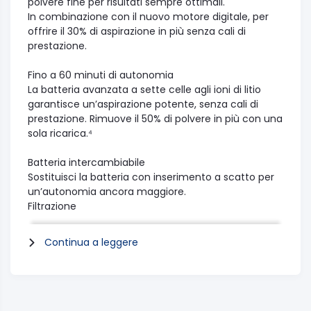
polvere fine per risultati sempre ottimali.
In combinazione con il nuovo motore digitale, per
offrire il 30% di aspirazione in più senza cali di
prestazione.
Fino a 60 minuti di autonomia
La batteria avanzata a sette celle agli ioni di litio
garantisce un’aspirazione potente, senza cali di
prestazione. Rimuove il 50% di polvere in più con una
sola ricarica.⁴
Batteria intercambiabile
Sostituisci la batteria con inserimento a scatto per
un’autonomia ancora maggiore.
Filtrazione
Sistema di separazione Root Cyclone™
Continua a leggere
I 15 cicloni Dyson catturano e separano la polvere e i
detriti, evitando così ogni perdita di aspirazione.
Cattura il 99,99% delle particelle microscopiche
Il sistema di filtrazione interamente sigillato in tutta