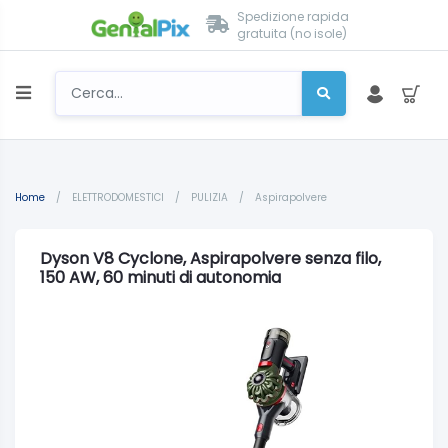
Spedizione rapida
gratuita (no isole)
Home
/
ELETTRODOMESTICI
/
PULIZIA
/
Aspirapolvere
Dyson V8 Cyclone, Aspirapolvere senza filo,
150 AW, 60 minuti di autonomia