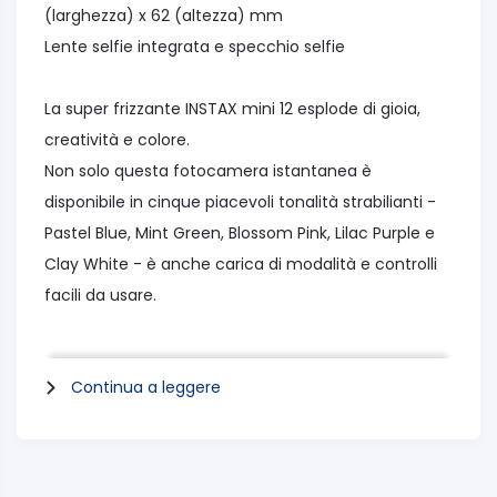
(larghezza) x 62 (altezza) mm
Lente selfie integrata e specchio selfie
La super frizzante INSTAX mini 12 esplode di gioia,
creatività e colore.
Non solo questa fotocamera istantanea è
disponibile in cinque piacevoli tonalità strabilianti -
Pastel Blue, Mint Green, Blossom Pink, Lilac Purple e
Clay White - è anche carica di modalità e controlli
facili da usare.
Con una semplice rotazione dell'obiettivo, INSTAX
Continua a leggere
mini 12 è pronta per l'uso.
Ruota di nuovo e sei in modalità Close-up, perfetta
per i selfie.
In combinazione con lo specchio perfettamente