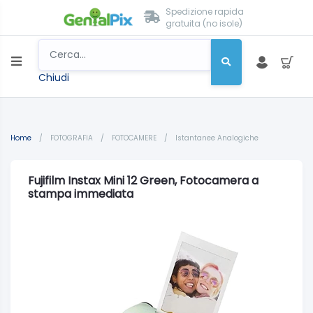
Spedizione rapida
gratuita (no isole)
Chiudi
Home
/
FOTOGRAFIA
/
FOTOCAMERE
/
Istantanee Analogiche
Fujifilm Instax Mini 12 Green, Fotocamera a
stampa immediata