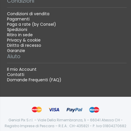
Condizioni
Condizioni di vendita
Pagamenti
Paga a rate (by Consel)
Spedizioni
Ritiro in sede
Privacy & cookie
Diritto di recesso
Garanzie
Aiuto
Il mio Account
Contatti
Domande Frequenti (FAQ)
Genial Pix S.r.l. – Viale Della Rimembranza, 1i – 66041 Atessa CH -
Registro Imprese di Pescara – R.E.A.: CH-435821 - P. Iva 01804270682