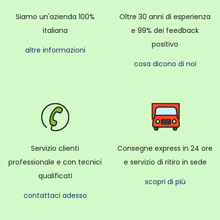
tanto Divertimento con la D maiuscola.
Siamo un'azienda 100%
Oltre 30 anni di esperienza
italiana
e 99% dei feedback
Specchio selfie integrato e modalità Close-up
positivo
È quello per cui è nata INSTAX mini 12.
altre informazioni
Con uno specchio perfettamente posizionato, la
cosa dicono di noi
modalità Close-up, il controllo automatico del flash
e allegre mini stampe, la mini 12 è molto più di un
bel ritratto.
È un momento selfie straordinario.
INSTAX mini 12 è progettata per stare al passo con la
Servizio clienti
Consegne express in 24 ore
vita, ovunque ti portino le tue avventure.
professionale e con tecnici
e servizio di ritiro in sede
Ecco perché questa fotocamera è dotata di
qualificati
scopri di più
controlli semplicissimi in modo che tutti i tuoi amici
contattaci adesso
possano provarci. Ruota per accendere.
Ruota ulteriormente per accedere alla modalità