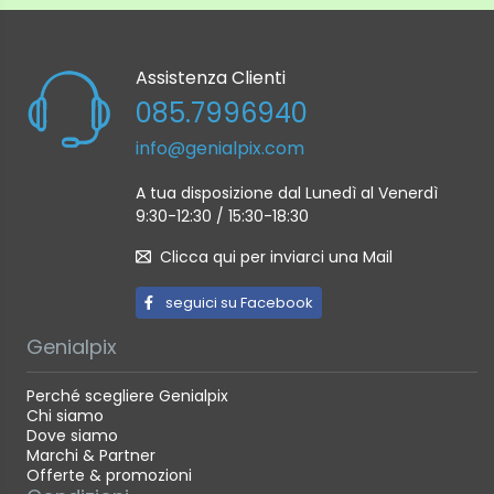
Close-up.
Ruota per spegnere.
Assistenza Clienti
085.7996940
La confezione contiene instax mini 12 fotocamera,
tracolla, manuale d'uso, batterie AA x 2
info@genialpix.com
A tua disposizione dal Lunedì al Venerdì
9:30-12:30 / 15:30-18:30
Clicca qui per inviarci una Mail
seguici su Facebook
Genialpix
Perché scegliere Genialpix
Chi siamo
Dove siamo
Marchi & Partner
Offerte & promozioni