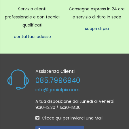
vita, ovunque ti portino le tue avventure.
Servizio clienti
Consegne express in 24 ore
Ecco perché questa fotocamera è dotata di
professionale e con tecnici
e servizio di ritiro in sede
controlli semplicissimi in modo che tutti i tuoi amici
qualificati
scopri di più
possano provarci. Ruota per accendere.
contattaci adesso
Ruota ulteriormente per accedere alla modalità
Close-up.
Ruota per spegnere.
Assistenza Clienti
Il Kit contiene una instax mini 12 fotocamera,
085.7996940
tracolla, manuale d'uso, batterie AA x 2 più 2
pellicole per un totale di 40 foto.
info@genialpix.com
A tua disposizione dal Lunedì al Venerdì
9:30-12:30 / 15:30-18:30
Clicca qui per inviarci una Mail