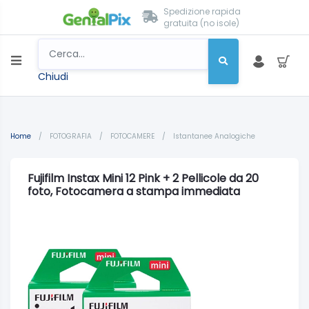
Spedizione rapida
gratuita (no isole)
Chiudi
Home
/
FOTOGRAFIA
/
FOTOCAMERE
/
Istantanee Analogiche
Fujifilm Instax Mini 12 Pink + 2 Pellicole da 20
foto, Fotocamera a stampa immediata