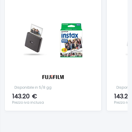
Disponibile in 5/8 gg
Disponib
143.20
€
143.20
Prezzo iva inclusa
Prezzo iva