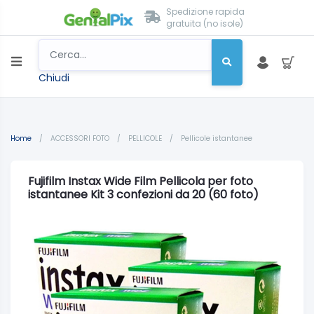
Spedizione rapida
gratuita (no isole)
Chiudi
Home
/
ACCESSORI FOTO
/
PELLICOLE
/
Pellicole istantanee
Fujifilm Instax Wide Film Pellicola per foto
istantanee Kit 3 confezioni da 20 (60 foto)