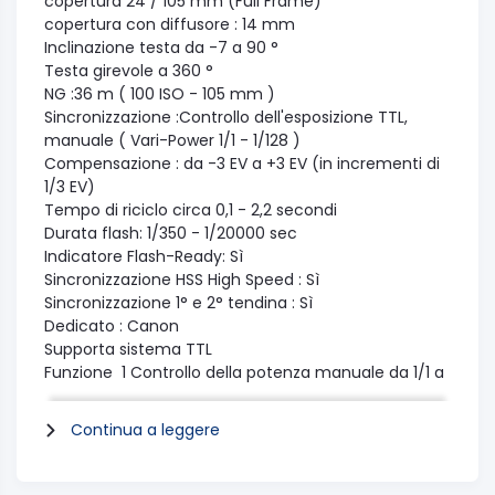
copertura 24 / 105 mm (Full Frame)
copertura con diffusore : 14 mm
Inclinazione testa da -7 a 90 °
Testa girevole a 360 °
NG :36 m ( 100 ISO - 105 mm )
Sincronizzazione :Controllo dell'esposizione TTL,
manuale ( Vari-Power 1/1 - 1/128 )
Compensazione : da -3 EV a +3 EV (in incrementi di
1/3 EV)
Tempo di riciclo circa 0,1 - 2,2 secondi
Durata flash: 1/350 - 1/20000 sec
Indicatore Flash-Ready: Sì
Sincronizzazione HSS High Speed : Sì
Sincronizzazione 1° e 2° tendina : Sì
Dedicato : Canon
Supporta sistema TTL
Funzione 1
Controllo della potenza manuale da 1/1 a
1/128 in passi 1/3 EV.
La testina del flash può essere inclinata da -7 a 90 °
Continua a leggere
e ruotata di 270 ° in totale
La modalità slave ottico è disponibile per lavorare in
contemporanea con altri flash standard.