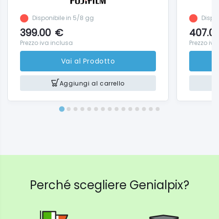
Peso 200 grammi senza batterie
Nell'imballo : flash TT350F , diffusore opalino a
Disponibile in 5/8 gg
Dispon
incastro , piedino da tavolo con ingresso inferiore da
399.00
€
407.0
1/4" ,
Prezzo iva inclusa
Prezzo iva
astuccio, istruzioni in inglese.
Vai al Prodotto
Aggiungi al carrello
Perché scegliere Genialpix?