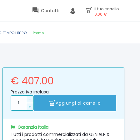
Il tuo carrello
Contatti
0,00
€
& TEMPO LIBERO
Promo
€ 407.00
Prezzo iva inclusa
-
Aggiungi al carrello
+
Garanzia Italia
Tutti i prodotti commercializzati da GENIALPIX
sono coperti da regolare garanzia degli