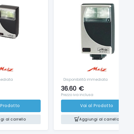
mediata
Disponibilità immediata
36.60
€
Prezzo iva inclusa
l Prodotto
Vai al Prodotto
i al carrello
Aggiungi al carrello