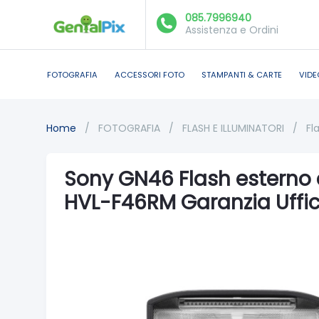
085.7996940
Assistenza e Ordini
FOTOGRAFIA
ACCESSORI FOTO
STAMPANTI & CARTE
VIDE
Home
/
FOTOGRAFIA
/
FLASH E ILLUMINATORI
/
Fl
Sony GN46 Flash esterno
HVL-F46RM Garanzia Uffic