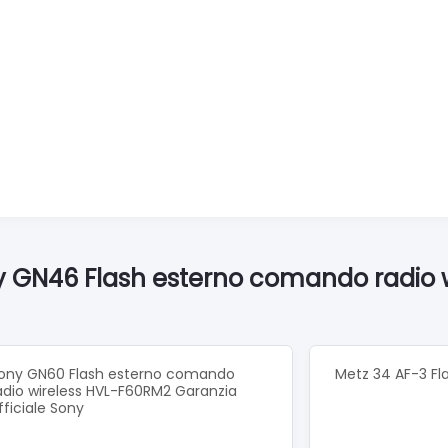
ny GN46 Flash esterno comando radio
ony GN60 Flash esterno comando
Metz 34 AF-3 F
adio wireless HVL-F60RM2 Garanzia
fficiale Sony