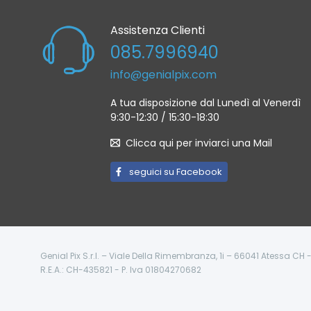
Assistenza Clienti
085.7996940
info@genialpix.com
A tua disposizione dal Lunedì al Venerdì
9:30-12:30 / 15:30-18:30
Clicca qui per inviarci una Mail
seguici su Facebook
Genial Pix S.r.l. – Viale Della Rimembranza, 1i – 66041 Atessa CH
R.E.A.: CH-435821 - P. Iva 01804270682