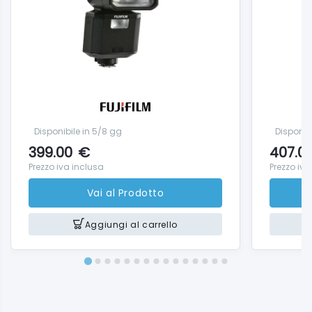
Disponibile in 5/8 gg
Disponib
399.00
€
407.0
Prezzo iva inclusa
Prezzo iva
Vai al Prodotto
Aggiungi al carrello