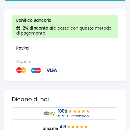
Bonifico Bancario
2% di sconto
alla cassa con questo metodo
di pagamento.
PayPal
Oppure
Dicono di noi
100%
5.780+ recensioni
4.8