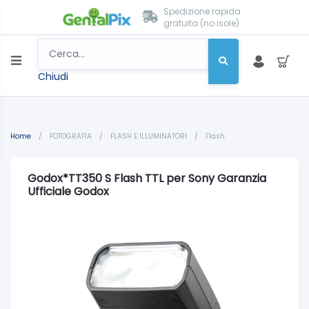
Spedizione rapida
gratuita (no isole)
Chiudi
Home
/
FOTOGRAFIA
/
FLASH E ILLUMINATORI
/
Flash
Godox*TT350 S Flash TTL per Sony Garanzia
Ufficiale Godox