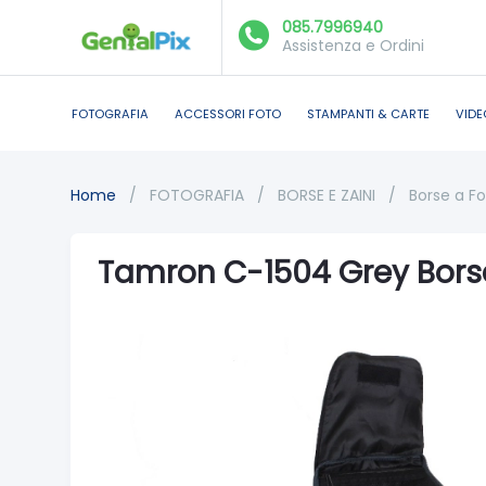
085.7996940
Assistenza e Ordini
FOTOGRAFIA
ACCESSORI FOTO
STAMPANTI & CARTE
VIDE
Home
/
FOTOGRAFIA
/
BORSE E ZAINI
/
Borse a F
Tamron C-1504 Grey Bor