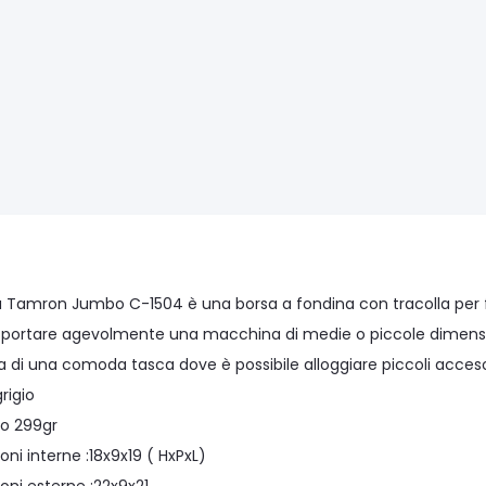
a Tamron Jumbo C-1504 è una borsa a fondina con tracolla per
sportare agevolmente una macchina di medie o piccole dimensio
ta di una comoda tasca dove è possibile alloggiare piccoli acces
rigio
lo 299gr
ni interne :18x9x19 ( HxPxL)