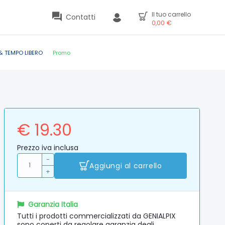
Il tuo carrello
Contatti
0,00
€
& TEMPO LIBERO
Promo
€ 19.30
Prezzo iva inclusa
-
Aggiungi al carrello
+
Garanzia Italia
Tutti i prodotti commercializzati da GENIALPIX
sono coperti da regolare garanzia degli