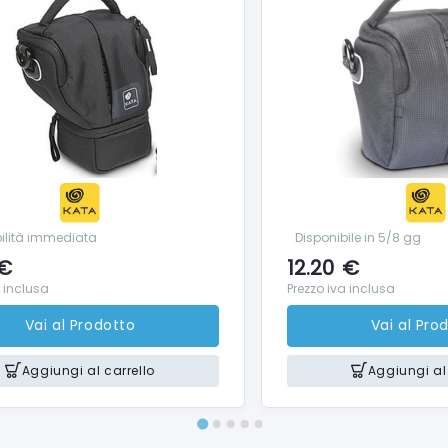
bilità immediata
Disponibile in 5/8 gg
€
12.20
€
a inclusa
Prezzo iva inclusa
Vai al Prodotto
Vai al Pro
Aggiungi al carrello
Aggiungi al 