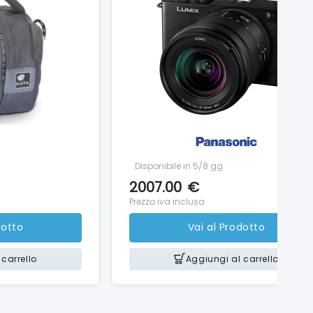
Disponibile in 5/8 gg
2007.00
€
Prezzo iva inclusa
dotto
Vai al Prodotto
carrello
Aggiungi al carrello