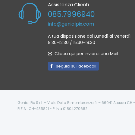
Assistenza Clienti
085.7996940
info@genialpix.com
A tua disposizione dal Lunedì al Venerdì
9:30-12:30 / 15:30-18:30
Clicca qui per inviarci una Mail
seguici su Facebook
Genial Pix S.r.l. – Viale Della Rimembranza, 1i – 66041 Atessa CH
R.E.A.: CH-435821 - P. Iva 01804270682