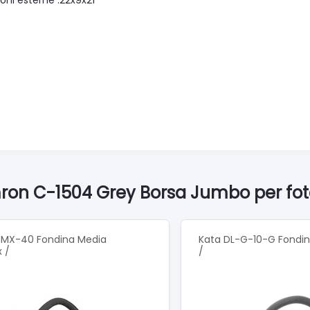
oni esterne :22x9x21
amron C-1504 Grey Borsa Jumbo per f
-MX-40 Fondina Media
Kata DL-G-10-G Fondina
 /
/