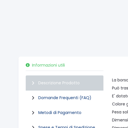
Informazioni utili
La bors
Descrizione Prodotto
Può tra
E' dota
Domande Frequenti (FAQ)
Colore g
Pesa so
Metodi di Pagamento
Dimensio
Spese e Tempi di Spedizione