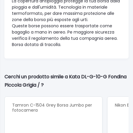
La copertura antipioggia protegge la tua borsa dalla
pioggia e dall'umidità. Tecnologia in materiale
termoformato, per dare massima protezione alle
zone della borsa più esposte agli urti.
Queste borse possono essere trasportate come
bagaglio a mano in aereo. Pe maggiore sicurezza
verifica il regolamento della tua compagnia aerea.
Borsa dotata di tracolla.
Cerchi un prodotto simile a Kata DL-G-10-G Fondina
Piccola Grigia / ?
Tamron C-1504 Grey Borsa Jumbo per
Nikon Bo
fotocamera