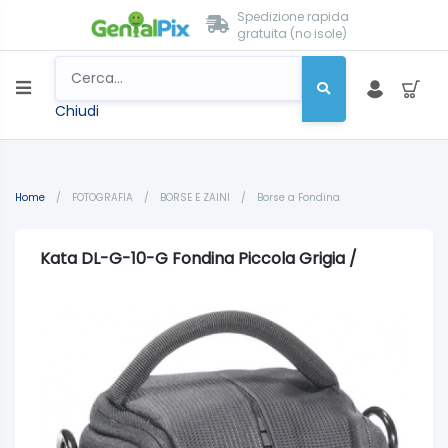
Spedizione rapida
gratuita (no isole)
Chiudi
Home
/
FOTOGRAFIA
/
BORSE E ZAINI
/
Borse a Fondina
Kata DL-G-10-G Fondina Piccola Grigia /