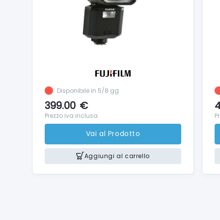
Disponibile in 5/8 gg
399.00
€
4
Prezzo iva inclusa
P
Vai al Prodotto
Aggiungi al carrello