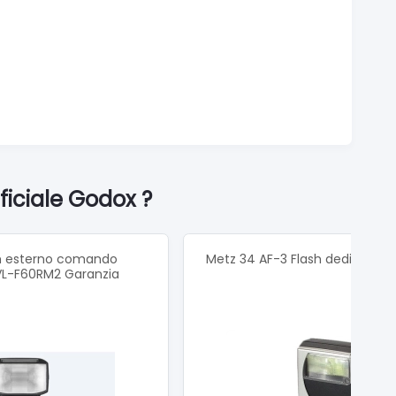
ficiale Godox ?
h esterno comando
Metz 34 AF-3 Flash dedicato 
HVL-F60RM2 Garanzia