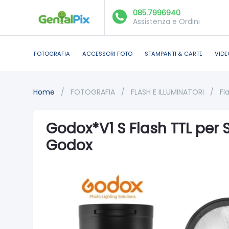
085.7996940
Assistenza e Ordini
FOTOGRAFIA
ACCESSORI FOTO
STAMPANTI & CARTE
VIDE
Home
/
FOTOGRAFIA
/
FLASH E ILLUMINATORI
/
Fl
Godox*V1 S Flash TTL per 
Godox