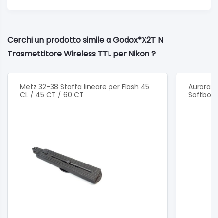
Cerchi un prodotto simile a Godox*X2T N
Trasmettitore Wireless TTL per Nikon ?
Metz 32-38 Staffa lineare per Flash 45
Aurora Li
CL / 45 CT / 60 CT
Softbox 