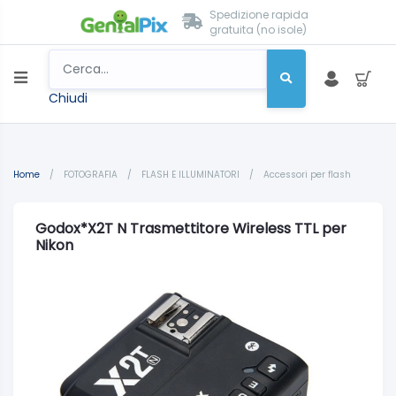
Spedizione rapida
gratuita (no isole)
Chiudi
Home
/
FOTOGRAFIA
/
FLASH E ILLUMINATORI
/
Accessori per flash
Godox*X2T N Trasmettitore Wireless TTL per
Nikon