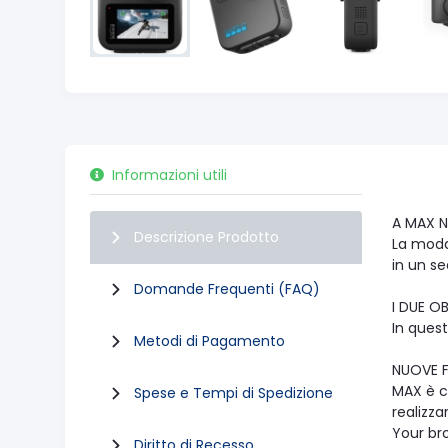
Informazioni utili
A MAX 
Descrizione Prodotto
La modal
in un s
Domande Frequenti (FAQ)
I DUE O
In quest
Metodi di Pagamento
NUOVE F
MAX è co
Spese e Tempi di Spedizione
realizza
Your br
Diritto di Recesso