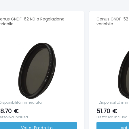
A ENDURO PER UN MAGGIORE DIVERTIMENTO
 al massimo la tua fotocamera MAX con la batteria Enduro in dotaz
h che migliora le prestazioni della fotocamera a basse temperat
enus GNDF-62 ND a Regolazione
Genus GNDF-52 
di temperature.
ariabile
variabile
INARIA ACQUISIZIONE DI IMMAGINI CON OBIETTIVO SINGOLO
 come la classica fotocamera sportiva HERO e realizza incredibil
 e dare priorità all’audio in fase di editing.
360°
foto a 360° da 16,6 megapixel super coinvolgenti e strabilianti,
rp Max
a tua creatività grazie a video temporizzati ultra stabili a 360°, c
e Reinquadratura per ottenere prospettive uniche e insolite.
ONFEZIONE:
Disponibilità immediata
Disponibilità im
era GoPro MAX 2x adesivi Garanzia Batteria Enduro agli ioni di
8.70
€
51.70
€
iettivi di gomma Custodia in microfibra Fibbia di montaggio Ca
rezzo iva inclusa
Prezzo iva inclusa
Vai al Prodotto
Vai