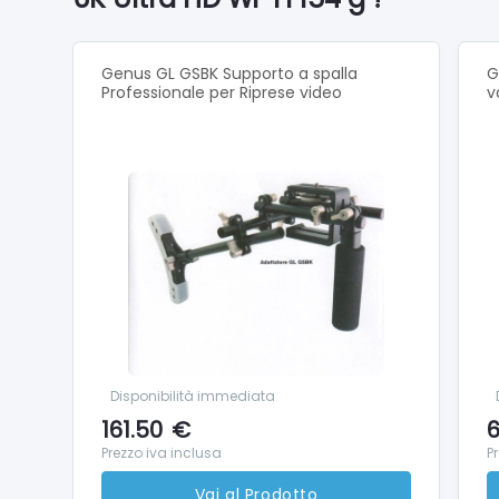
BATTERI
Potenzia
1600 mA
Genus GL GSBK Supporto a spalla
G
Professionale per Riprese video
gamma 
v
STRAORD
Usa MAX
all’altro
Foto a 
Cattura 
TimeWa
Libera l
funzion
NELLA C
Disponibilità immediata
Fotocam
161.50
€
6
copriob
Prezzo iva inclusa
P
Vai al Prodotto