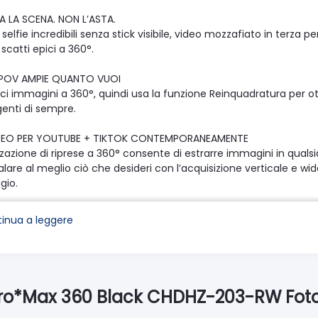
 LA SCENA. NON L’ASTA.
 selfie incredibili senza stick visibile, video mozzafiato in terza p
scatti epici a 360°.
 POV AMPIE QUANTO VUOI
ci immagini a 360°, quindi usa la funzione Reinquadratura per ot
genti di sempre.
IDEO PER YOUTUBE + TIKTOK CONTEMPORANEAMENTE
zzazione di riprese a 360° consente di estrarre immagini in qual
lare al meglio ciò che desideri con l’acquisizione verticale e w
gio.
EMPRE IMPECCABILE
inua a leggere
ratti di riprese POV, follow-cam o statiche, i tuoi video avranno 
PONE DI 6 MICROFONI
i 6 microfoni integrati, MAX assicura una migliore riduzione del 
 a qualsiasi altra fotocamera GoPro. Inoltre, l’audio a 360° cons
Pro*Max 360 Black CHDHZ-203-RW Foto
ività ai tuoi video.