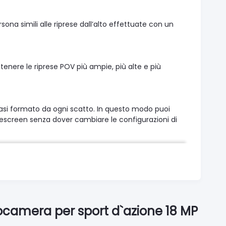
ersona simili alle riprese dall’alto effettuate con un
tenere le riprese POV più ampie, più alte e più
siasi formato da ogni scatto. In questo modo puoi
idescreen senza dover cambiare le configurazioni di
il sound migliore di sempre
rumore del vento e un audio di qualità superiore
ente di aggiungere un nuovo livello di coinvolgimento
camera per sport d`azione 18 MP