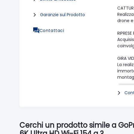
CATTURA
Realizza
Garanzie sul Prodotto
drone e 
Contattaci
RIPRESE
Acquisis
coinvol
GIRA V
La reali
immorta
montag
AUDIO S
Cont
Che si t
MAX DIS
Grazie a
rispetto
Cerchi un prodotto simile a Go
e immers
6K Ultra HD Wi-Fi 154 g ?