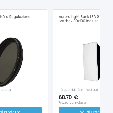
ione, una batteria ricaricabile agli ioni di litio da
ure e prolunga i tempi di registrazione a un’ampia
ND a Regolazione
Aurora Light Bank LBD 810 Silver
Softbox 80x100 incluso Anello
i video in 1440p. Puoi anche passare da un obiettivo
 che immortalano ogni singolo dettaglio.
he puoi reinquadrare in qualsiasi direzione tramite la
mediata
Disponibilità immediata
 litio da 1600 mAh Supporto adesivo curvo 2x
68.70
€
vo USB (C-C) da 45 cm Vite di fissaggio lunga
Prezzo iva inclusa
 al Prodotto
Vai al Prodotto