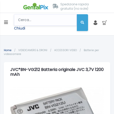
Spedizione rapida
gratuita (no isole)
Chiudi
Home
/
VIDEOCAMERE & DRONI
/
ACCESSORI VIDEO
/
Batterie per
videocamere
JVC*BN-VG212 Batteria originale JVC 3,7V 1200
mAh