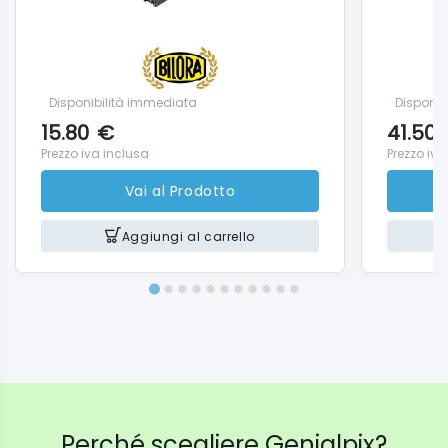
Disponibilità immediata
Disponib
15.80
€
41.50
Prezzo iva inclusa
Prezzo iva
Vai al Prodotto
Aggiungi al carrello
Perché scegliere Genialpix?