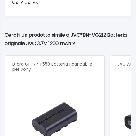
GZ-V GZ-VX
Cerchi un prodotto simile a JVC*BN-VG212 Batteria
originale JVC 3,7V 1200 mAh ?
Bilora GPI NP-F550 Batteria ricaricabile
JVC AC-V
per Sony