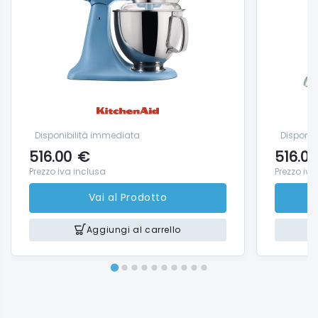
Disponibilità immediata
Disponib
516.00
€
516.00
Prezzo iva inclusa
Prezzo iva
Vai al Prodotto
Aggiungi al carrello