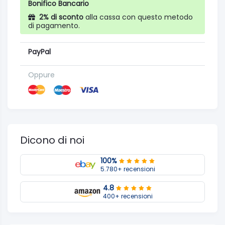
Bonifico Bancario
2% di sconto
alla cassa con questo metodo
di pagamento.
PayPal
Oppure
Dicono di noi
100%
5.780+ recensioni
4.8
400+ recensioni