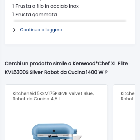
1 Frusta a filo in acciaio inox
1 Frusta gommata
1 Utensile di mescolamento
Continua a leggere
Funzioni:
Controllo elettronico della velocità : Sì
Funzione ad azione intermittente: Sì
Azione di miscelazione totale: Sì
Cerchi un prodotto simile a Kenwood*Chef XL Elite
Funzione di mescolamento: Sì
KVL6300S Silver Robot da Cucina 1400 W ?
Misure:
Dimensioni (LxIxA) (cm):30 x 43 x 35
Peso (kg): 8.9
KitchenAid 5KSM175PSEVB Velvet Blue,
KitchenA
Robot da Cucina 4,8 L
Robot da