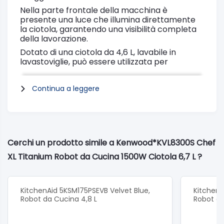
Nella parte frontale della macchina è
presente una luce che illumina direttamente
la ciotola, garantendo una visibilità completa
della lavorazione.
Dotato di una ciotola da 4,6 L, lavabile in
lavastoviglie, può essere utilizzata per
miscelare qualsiasi quantitativo si desideri.
Da un solo albume all'impasto per 44
Continua a leggere
cupcake, non si avrà alcun problema per
qualsiasi preparazione che si potrà ottenere in
tutta facilità.
La funzione di mescolamento agisce in modo
lento e controllato su mix delicati, prevenendo
Cerchi un prodotto simile a Kenwood*KVL8300S Chef
le perdite d’aria.
XL Titanium Robot da Cucina 1500W Ciotola 6,7 L ?
Mousse e soufflé saranno più leggeri e più
soffici.
Le fruste in dotazione:
KitchenAid 5KSM175PSEVB Velvet Blue,
KitchenA
1 Frusta K in acciaio inox
Robot da Cucina 4,8 L
Robot da
1 Frusta a filo in acciaio inox
1 Gancio impastatore n acciaio inox