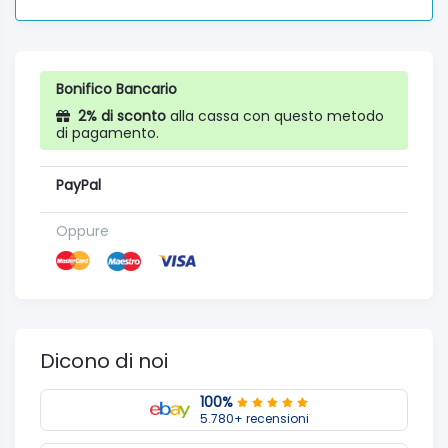
Bonifico Bancario
2% di sconto
alla cassa con questo metodo
di pagamento.
PayPal
Oppure
Dicono di noi
100%
5.780+ recensioni