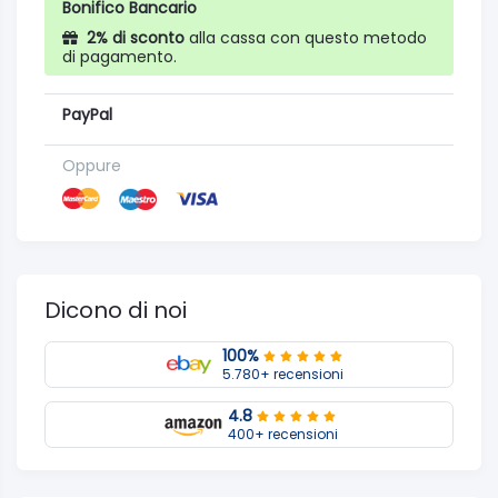
Bonifico Bancario
2% di sconto
alla cassa con questo metodo
di pagamento.
PayPal
Oppure
Dicono di noi
100%
5.780+ recensioni
4.8
400+ recensioni