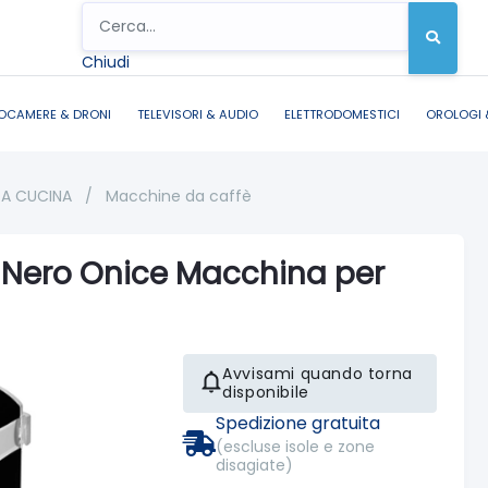
Chiudi
OCAMERE & DRONI
TELEVISORI & AUDIO
ELETTRODOMESTICI
OROLOGI 
DA CUCINA
/
Macchine da caffè
Nero Onice Macchina per
Avvisami quando torna
disponibile
Spedizione gratuita
(escluse isole e zone
disagiate)