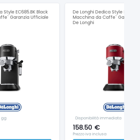
a Style EC685.BK Black
De Longhi Dedica Style EC685.
fe` Garanzia Ufficiale
Macchina da Caffe` Garanzia U
restazioni. La robusta struttura in metallo la rende
De Longhi
 lavoro. Valorizza lo spazio nella tua cucina.
ante.
tazzina in qualsiasi momento.
er i principianti.
trollo e caffè più corposi.
8 gg
Disponibilità immediata
158.50
€
Prezzo iva inclusa