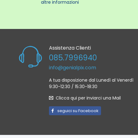
Caraffa
altre informazioni
Vassoio
Serbato
Specifi
Assistenza Clienti
Intensi
085.7996940
Voltag
info@genialpix.com
Freque
Altezz
A tua disposizione dal Lunedì al Venerdì
9:30-12:30 / 15:30-18:30
Auto-
Larghe
Clicca qui per inviarci una Mail
Profon
seguici su Facebook
Altezz
Capaci
Larghe