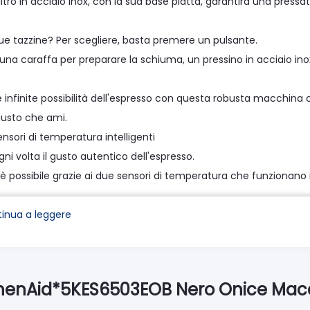
filtro in acciaio inox, con la sua base piatta, garantirà una press
.
ue tazzine? Per scegliere, basta premere un pulsante.
 una caraffa per preparare la schiuma, un pressino in acciaio in
e infinite possibilità dell'espresso con questa robusta macchina 
gusto che ami.
nsori di temperatura intelligenti
gni volta il gusto autentico dell'espresso.
è possibile grazie ai due sensori di temperatura che funzionan
tutto il processo di estrazione.
inua a leggere
ra uniforme con il portafiltro
afiltro di qualità commerciale ha una base piatta per consentire
i incassati che creano una base piatta.
tchenAid*5KES6503EOB Nero Onice Macc
etro di 58 mm consente di mantenere una temperatura ottimale