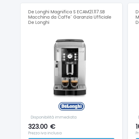
Design 
De Longhi Magnifica S ECAM21.117.SB
D
Macchina da Caffe` Garanzia Ufficiale
M
Questa e
De Longhi
D
sostenib
Una o d
Semplic
È facil
Puoi pr
Macchin
Scelta tr
I filtri
In alter
Disponibilità immediata
323.00
€
1
Libera l
Prezzo iva inclusa
P