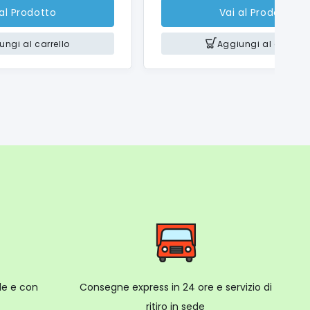
e per erogare vapore o montare il latte
 al Prodotto
Vai al Prodotto
 o caffelatte, oppure erogare acqua calda per caffè
ungi al carrello
Aggiungi al carrello
 a casa tua la tecnologia del doppio sensore di
ale e con
Consegne express in 24 ore e servizio di
ritiro in sede