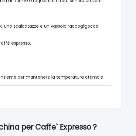
atura uniforme e regolare e ti farà sentire un vero
ox, uno scaldatazze e un vassoio raccogligocce.
caffè espresso.
o insieme per mantenere la temperatura ottimale
 una pressatura regolare e uniforme. Come? Grazie ai
hina per Caffe` Expresso ?
.