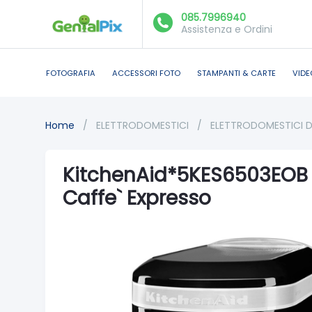
085.7996940
Assistenza e Ordini
FOTOGRAFIA
ACCESSORI FOTO
STAMPANTI & CARTE
VIDE
Home
/
ELETTRODOMESTICI
/
ELETTRODOMESTICI 
KitchenAid*5KES6503EOB 
Caffe` Expresso