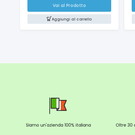
La macc
Vai al Prodotto
diretta
Ideale 
Aggiungi al carrello
america
Sentiti
tempera
Goditi o
Inclusi 
Portafil
Filtri a
Filtri 
Pressin
Cucchi
Siamo un'azienda 100% italiana
Oltre 30 
Bocche