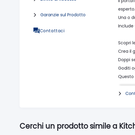
Il porta
esperto
Garanzie sul Prodotto
Una o d
Include
Contattaci
Scopri l
Crea il 
Doppi se
Goditi o
Questo 
durante 
Cont
Pressatu
Il port
beccucc
Cerchi un prodotto simile a Ki
Il diam