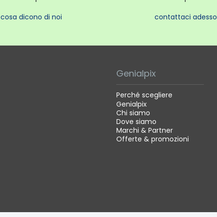
 del latte
 raccogligocce estraibile
cosa dicono di noi
contattaci adesso
io dell'acqua
che Tecniche
Genialpix
tà di corrente elettrica (A) 6,3
Perché scegliere
gio (V) 220-240
Genialpix
nza (Hz) 50/60
Chi siamo
Dove siamo
a prodotto 286
Marchi & Partner
off Si
Offerte & promozioni
zza prodotto 162
dità prodotto 334
a prodotto imballato 435
tà acqua 1.4
zza confezione 410