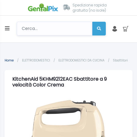
Spedizione rapida
gratuita (no isole)
Home
/
ELETTRODOMESTICI
/
ELETTRODOMESTICI DA CUCINA
/
Sbattitori
KitchenAid 5KHM9212EAC Sbattitore a 9
velocità Color Crema