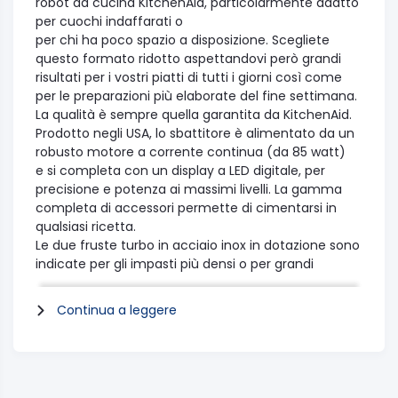
robot da cucina KitchenAid, particolarmente adatto
per cuochi indaffarati o
per chi ha poco spazio a disposizione. Scegliete
questo formato ridotto aspettandovi però grandi
risultati per i vostri piatti di tutti i giorni così come
per le preparazioni più elaborate del fine settimana.
La qualità è sempre quella garantita da KitchenAid.
Prodotto negli USA, lo sbattitore è alimentato da un
robusto motore a corrente continua (da 85 watt)
e si completa con un display a LED digitale, per
precisione e potenza ai massimi livelli. La gamma
completa di accessori permette di cimentarsi in
qualsiasi ricetta.
Le due fruste turbo in acciaio inox in dotazione sono
indicate per gli impasti più densi o per grandi
quantità.
Vengono inoltre forniti quattro accessori aggiuntivi:
Continua a leggere
due ganci impastatori, la frusta a 16 fili, l’asta per
frullare e la custodia protettiva in cotone.
Scegliete uno dei quattro classici colori: rosso
imperiale, nero onice, crema o argento placcato.
Con il suo peso di 1,1 kg e la morbida impugnatura,