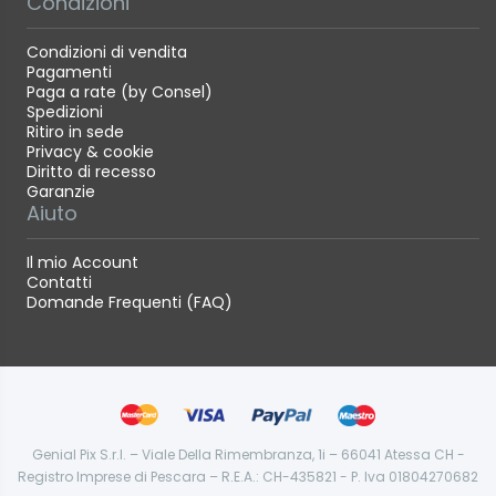
Condizioni
Condizioni di vendita
Pagamenti
Paga a rate (by Consel)
Spedizioni
Ritiro in sede
Privacy & cookie
Diritto di recesso
Garanzie
Aiuto
Il mio Account
Contatti
Domande Frequenti (FAQ)
Genial Pix S.r.l. – Viale Della Rimembranza, 1i – 66041 Atessa CH -
Registro Imprese di Pescara – R.E.A.: CH-435821 - P. Iva 01804270682