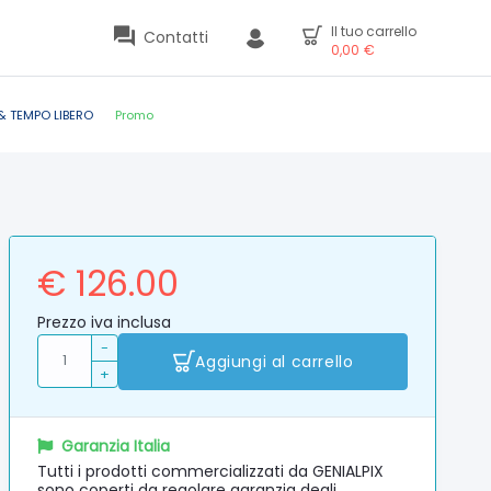
Il tuo carrello
Contatti
0,00
€
& TEMPO LIBERO
Promo
€ 126.00
Prezzo iva inclusa
-
Aggiungi al carrello
+
Garanzia Italia
Tutti i prodotti commercializzati da GENIALPIX
sono coperti da regolare garanzia degli