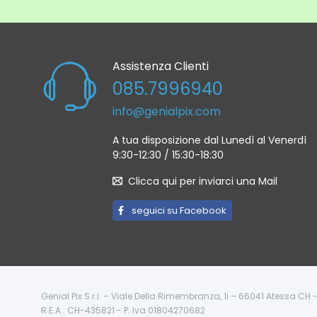
Assistenza Clienti
085.7996940
info@genialpix.com
A tua disposizione dal Lunedì al Venerdì
9:30-12:30 / 15:30-18:30
Clicca qui per inviarci una Mail
seguici su Facebook
Genial Pix S.r.l. – Viale Della Rimembranza, 1i – 66041 Atessa CH
R.E.A.: CH-435821 - P. Iva 01804270682