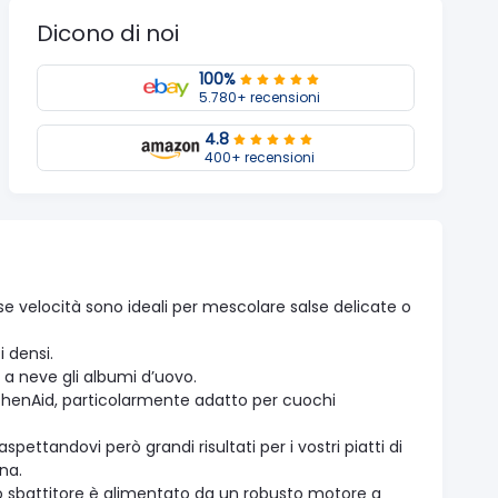
Dicono di noi
100%
5.780+ recensioni
4.8
400+ recensioni
sse velocità sono ideali per mescolare salse delicate o
 densi.
a neve gli albumi d’uovo.
KitchenAid, particolarmente adatto per cuochi
ettandovi però grandi risultati per i vostri piatti di
ana.
 lo sbattitore è alimentato da un robusto motore a