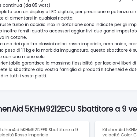
e continua (da 85 watt)
pleta con un display a LED digitale, per precisione e potenza ai
 di cimentarsi in qualsiasi ricetta.
ruste turbo in acciaio inox in dotazione sono indicate per gli imp
inoltre forniti quattro accessori aggiuntivi: due ganci impastatori, 
va in cotone.
e uno dei quattro classici colori: rosso imperiale, nero onice, c
suo peso di 1,1 kg e la morbida impugnatura, questo sbattitore 
ato con una mano sola.
orientabile garantisce la massima flessibilità, per lasciarvi liber
te lo sbattitore alla vostra famiglia di prodotti KitchenAid e da
à in tutti i vostri piatti.
chenAid 5KHM9212ECU Sbattitore a 9 ve
itchenAid 5KHM9212EER Sbattitore a 9
KitchenAid 5KHM
elocità Rosso Imperiale
velocità Color 