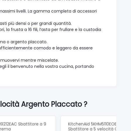
 massimi livelli. La gamma completa di accessori
asti più densi o per grandi quantità.
la frusta a 16 fili, l’asta per frullare e la custodia
rema o argento placcato.
è sufficientemente comodo e leggero da essere
i di muovervi mentre miscelate.
tegli il benvenuto nella vostra cucina, portando
locità Argento Placcato ?
9212EAC Sbattitore a 9
KitchenAid 5KHM5110EOB Nero 
Crema
Sbattitore a 5 velocità Garanzi