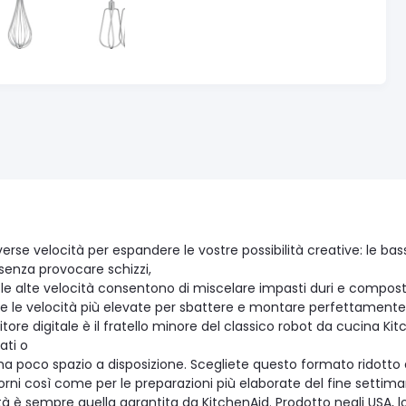
erse velocità per espandere le vostre possibilità creative: le ba
senza provocare schizzi,
le alte velocità consentono di miscelare impasti duri e composti
te le velocità più elevate per sbattere e montare perfettamente 
itore digitale è il fratello minore del classico robot da cucina 
ati o
ha poco spazio a disposizione. Scegliete questo formato ridotto asp
giorni così come per le preparazioni più elaborate del fine settim
ità è sempre quella garantita da KitchenAid. Prodotto negli USA,