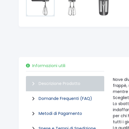
Informazioni utili
Nove div
Descrizione Prodotto
frappè, 
mentre 
Sceglie
Domande Frequenti (FAQ)
Lo sbatt
indaffar
Metodi di Pagamento
per chi 
tutti i 
La qual
Spese e Tempi di Spedizione