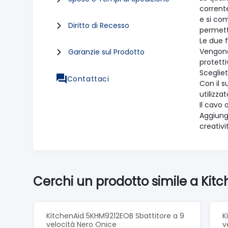
corrent
e si com
Diritto di Recesso
permette
Le due f
Vengono 
Garanzie sul Prodotto
protetti
Scegliet
Contattaci
Con il 
utilizz
Il cavo 
Aggiunge
creativit
Cerchi un prodotto simile a Kit
KitchenAid 5KHM9212EOB Sbattitore a 9
K
velocità Nero Onice
v