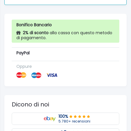
Bonifico Bancario
2% di sconto
alla cassa con questo metodo
di pagamento.
PayPal
Oppure
Dicono di noi
100%
5.780+ recensioni