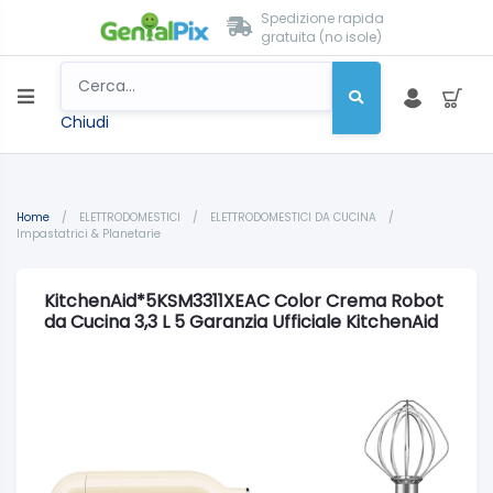
Spedizione rapida
gratuita (no isole)
Chiudi
Home
/
ELETTRODOMESTICI
/
ELETTRODOMESTICI DA CUCINA
/
Impastatrici & Planetarie
KitchenAid*5KSM3311XEAC Color Crema Robot
da Cucina 3,3 L 5 Garanzia Ufficiale KitchenAid