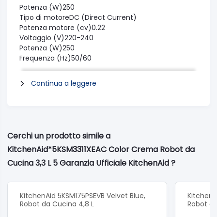
Potenza (W)250
Tipo di motoreDC (Direct Current)
Potenza motore (cv)0.22
Voltaggio (V)220-240
Potenza (W)250
Frequenza (Hz)50/60
Velocità di rotazione massima200
Velocità di rotazione minima40
Continua a leggere
Capacità massima (farina)0.7
Funzionamento one-touch40
Corpo in metallo pressofusoZinc
Lunghezza cavo (cm)120
Controllo elettronico della velocità presente SISi
Cerchi un prodotto simile a
Altezza prodotto312
KitchenAid*5KSM3311XEAC Color Crema Robot da
Larghezza prodotto198
Profondità prodotto312
Cucina 3,3 L 5 Garanzia Ufficiale KitchenAid ?
Altezza imballo384
Larghezza imballo406
Profondità imballo262
KitchenAid 5KSM175PSEVB Velvet Blue,
KitchenA
Peso netto (kg)6.5
Robot da Cucina 4,8 L
Robot da
Materiale della ciotola - Acciaio inossidabile Acciaio