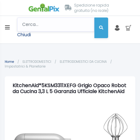
Spedizione rapida
gratuita (no isole)
Chiudi
Home
/
ELETTRODOMESTICI
/
ELETTRODOMESTICI DA CUCINA
/
Impastatrici & Planetarie
KitchenAid*5KSM3311XEFG Grigio Opaco Robot
da Cucina 3,3 L 5 Garanzia Ufficiale KitchenAid