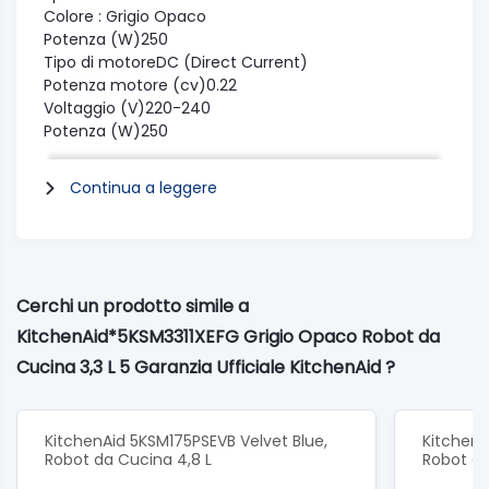
Colore : Grigio Opaco
Potenza (W)250
Tipo di motoreDC (Direct Current)
Potenza motore (cv)0.22
Voltaggio (V)220-240
Potenza (W)250
Frequenza (Hz)50/60
Velocità di rotazione massima200
Continua a leggere
Velocità di rotazione minima40
Capacità massima (farina)0.7
Funzionamento one-touch40
Corpo in metallo pressofusoZinc
Lunghezza cavo (cm)120
Cerchi un prodotto simile a
Controllo elettronico della velocità presente SISi
KitchenAid*5KSM3311XEFG Grigio Opaco Robot da
Altezza prodotto312
Larghezza prodotto198
Cucina 3,3 L 5 Garanzia Ufficiale KitchenAid ?
Profondità prodotto312
Altezza imballo384
Larghezza imballo406
KitchenAid 5KSM175PSEVB Velvet Blue,
KitchenA
Profondità imballo262
Robot da Cucina 4,8 L
Robot da
Peso netto (kg)6.5