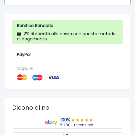
Bonifico Bancario
2% di sconto
alla cassa con questo metodo
di pagamento.
PayPal
Oppure
Dicono di noi
100%
5.780+ recensioni