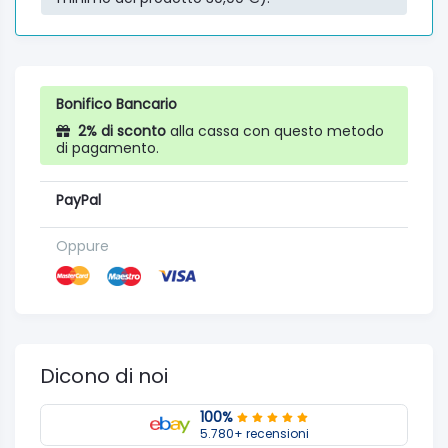
Bonifico Bancario
2% di sconto
alla cassa con questo metodo
di pagamento.
PayPal
Oppure
Dicono di noi
100%
5.780+ recensioni