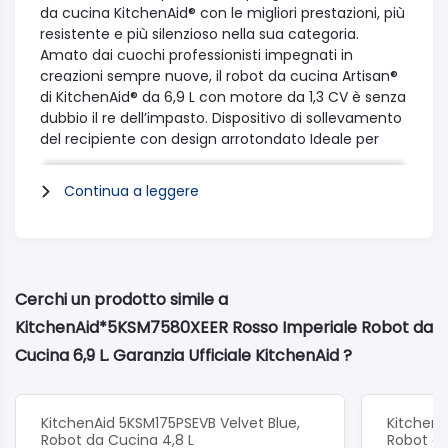
da cucina KitchenAid® con le migliori prestazioni, più
resistente e più silenzioso nella sua categoria.
Amato dai cuochi professionisti impegnati in
creazioni sempre nuove, il robot da cucina Artisan®
di KitchenAid® da 6,9 L con motore da 1,3 CV è senza
dubbio il re dell’impasto. Dispositivo di sollevamento
del recipiente con design arrotondato Ideale per
grandi quantità di cibo e facile da pulire Ciotola da
6,9 litri in acciaio inossidabile Maniglia per una facile
Continua a leggere
presa anche per grandi quantità Motore a
trasmissione diretta ad alta efficienza 1.3 HP
Silenzioso e potente Interamente realizzato in
metallo, alta precisione, meccanismi e manopole in
metallo Stabile, silenzioso e durevole Tutti gli
Cerchi un prodotto simile a
accessori standard in acciaio inossidabile Robusti,
KitchenAid*5KSM7580XEER Rosso Imperiale Robot da
duraturi e lavabili in lavastoviglie Movimento
planetario originale Mixaggio veloce e completo
Cucina 6,9 L. Garanzia Ufficiale KitchenAid ?
Unico pezzo di raccordo per gli accessori Facile da
usare e versatile ACCESSORI INCLUSI:Coperchio
versatore, Frusta a filo Gancio impastatore Frusta
KitchenAid 5KSM175PSEVB Velvet Blue,
KitchenA
piatta Artisan Ciotola Artisan da 6,9 lt.
Robot da Cucina 4,8 L
Robot da