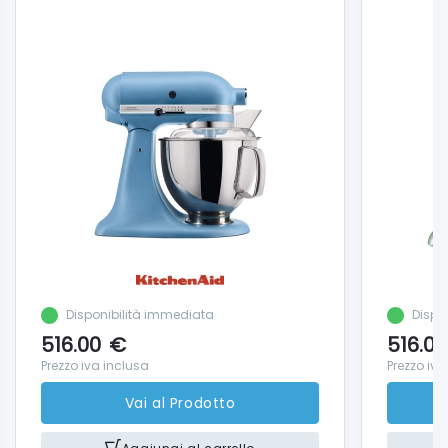
Disponibilità immediata
Dispo
516.00
€
516.00
Prezzo iva inclusa
Prezzo iva
Vai al Prodotto